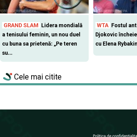
GRAND SLAM
Lidera mondială
WTA
Fostul antr
a tenisului feminin, un nou duel
Djokovic închei
cu buna sa prietenă: „Pe teren
cu Elena Rybaki
su...
Cele mai citite
Politica de confidențialit