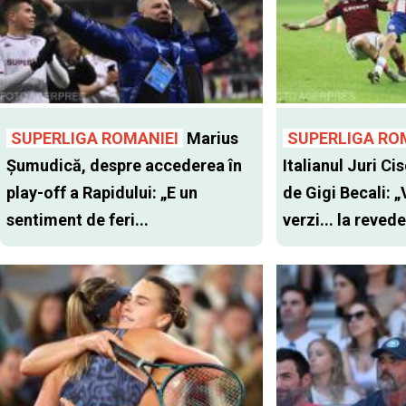
SUPERLIGA ROMANIEI
Marius
SUPERLIGA RO
Șumudică, despre accederea în
Italianul Juri Cis
play-off a Rapidului: „E un
de Gigi Becali: 
sentiment de feri...
verzi... la revede