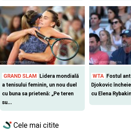
GRAND SLAM
Lidera mondială
WTA
Fostul antr
a tenisului feminin, un nou duel
Djokovic închei
cu buna sa prietenă: „Pe teren
cu Elena Rybaki
su...
Cele mai citite