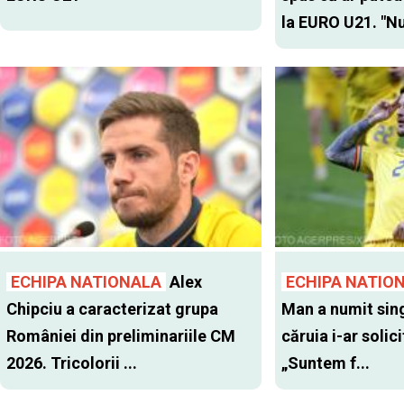
la EURO U21. "Nu
ECHIPA NATIONALA
Alex
ECHIPA NATIO
Chipciu a caracterizat grupa
Man a numit sing
României din preliminariile CM
căruia i-ar solic
2026. Tricolorii ...
„Suntem f...