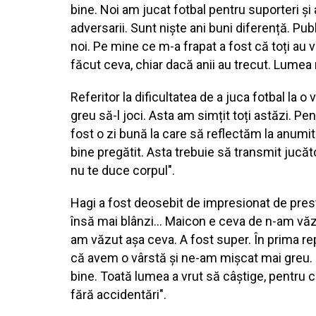
bine. Noi am jucat fotbal pentru suporteri ș
adversarii. Sunt niște ani buni diferență. Pub
noi. Pe mine ce m-a frapat a fost că toți au 
făcut ceva, chiar dacă anii au trecut. Lumea n
Referitor la dificultatea de a juca fotbal la 
greu să-l joci. Asta am simțit toți astăzi. Pen
fost o zi bună la care să reflectăm la anumite
bine pregătit. Asta trebuie să transmit jucăt
nu te duce corpul".
Hagi a fost deosebit de impresionat de presta
însă mai blânzi... Maicon e ceva de n-am văzu
am văzut așa ceva. A fost super. În prima re
că avem o vârstă și ne-am mișcat mai greu. Da
bine. Toată lumea a vrut să câștige, pentru c
fără accidentări".