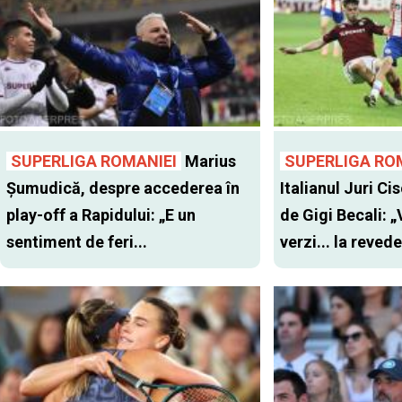
SUPERLIGA ROMANIEI
Marius
SUPERLIGA RO
Șumudică, despre accederea în
Italianul Juri Cis
play-off a Rapidului: „E un
de Gigi Becali: 
sentiment de feri...
verzi... la revede