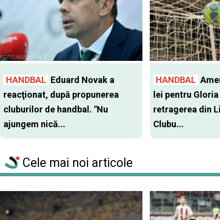
HANDBAL
Eduard Novak a
HANDBAL
Amen
reacţionat, după propunerea
lei pentru Glori
cluburilor de handbal. "Nu
retragerea din Li
ajungem nică...
Clubu...
Cele mai noi articole