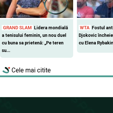
GRAND SLAM
Lidera mondială
WTA
Fostul antr
a tenisului feminin, un nou duel
Djokovic închei
cu buna sa prietenă: „Pe teren
cu Elena Rybaki
su...
Cele mai citite