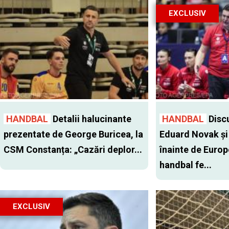
EXCLUSIV
HANDBAL
Detalii halucinante
HANDBAL
Discu
prezentate de George Buricea, la
Eduard Novak şi 
CSM Constanța: „Cazări deplor...
înainte de Europ
handbal fe...
EXCLUSIV