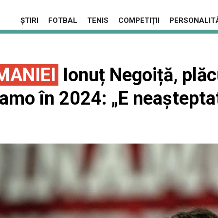
ȘTIRI
FOTBAL
TENIS
COMPETIȚII
PERSONALITĂ
MANIEI
Ionuț Negoiță, plăc
namo în 2024: „E neaștepta