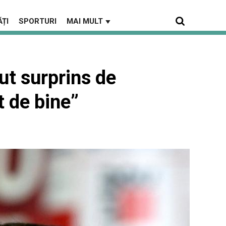
ȚI
SPORTURI
MAI MULT
▼
ut surprins de
t de bine”