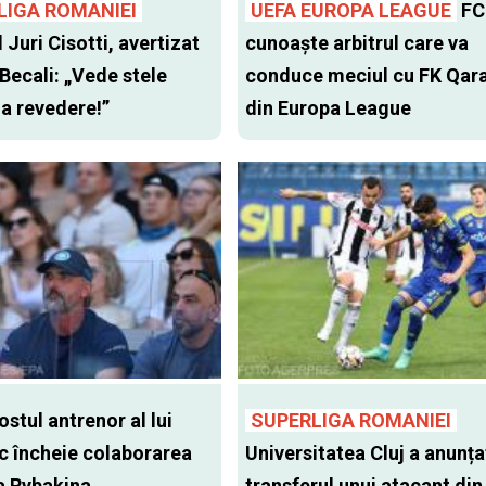
LIGA ROMANIEI
UEFA EUROPA LEAGUE
FC
l Juri Cisotti, avertizat
cunoaște arbitrul care va
 Becali: „Vede stele
conduce meciul cu FK Qar
 la revedere!”
din Europa League
stul antrenor al lui
SUPERLIGA ROMANIEI
c încheie colaborarea
Universitatea Cluj a anunța
a Rybakina
transferul unui atacant din 