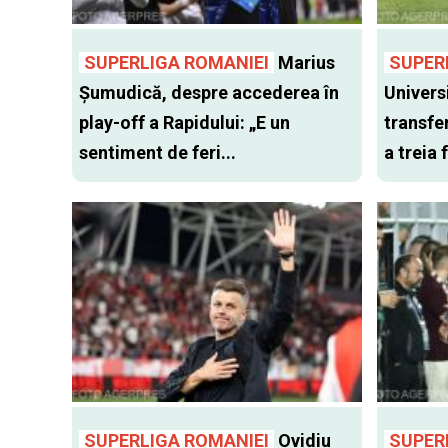
SUPERLIGA ROMANIEI
Marius
SUPER
Șumudică, despre accederea în
Univers
play-off a Rapidului: „E un
transfer
sentiment de feri...
a treia
SUPERLIGA ROMANIEI
Ovidiu
SUPER