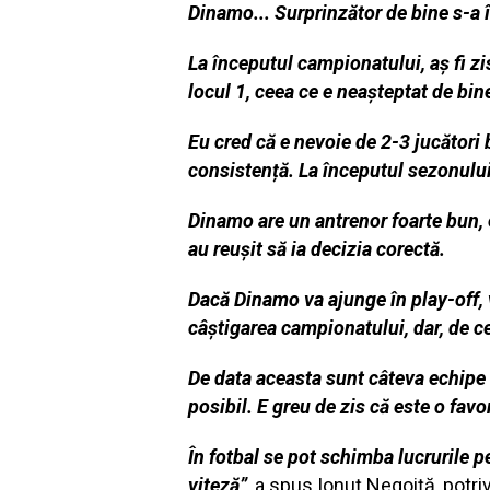
Dinamo... Surprinzător de bine s-a 
La începutul campionatului, aș fi zi
locul 1, ceea ce e neașteptat de bin
Eu cred că e nevoie de 2-3 jucători 
consistență. La începutul sezonului 
Dinamo are un antrenor foarte bun, 
au reușit să ia decizia corectă.
Dacă Dinamo va ajunge în play-off, v
câștigarea campionatului, dar, de ce
De data aceasta sunt câteva echipe a
posibil. E greu de zis că este o favor
În fotbal se pot schimba lucrurile p
viteză”
, a spus Ionuț Negoiță, potri