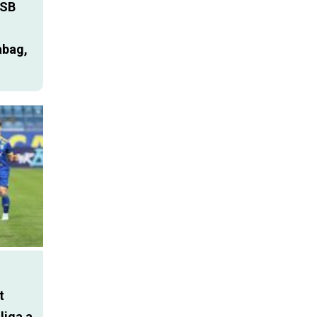
SB
abag,
t
liga a