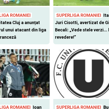
LIGA ROMANIEI
SUPERLIGA ROMANIEI
Ita
itatea Cluj a anunțat
Juri Cisotti, avertizat de G
ul unui atacant din liga
Becali: „Vede stele verzi... 
 franceză
revedere!”
LIGA ROMANIEI
Ioan
SUPERLIGA ROMANIEI
Bu