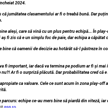
încheiat 2024.
s că jumătatea clasamentului ar fi o treabă bună. Dar puțin 
e.
bine aleși, care să vină cu un plus pentru echipă... În play
aș fi zis că e un simplu foc de paie, dar echipa a căpătat 
e bine că oamenii de decizie au hotărât să-l păstreze în co
a fi important, iar dacă va termina pe podium ar fi și mai 
 nu?! Ar fi o surpriză plăcută. Dar probabilitatea cred că e
propiate ca valoare. Cele ce sunt acum în zona play-off au 
ită.
e parcurs: echipe ce-au mers bine să piardă din viteză, iar
vit
gsp.ro
.