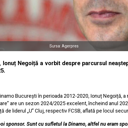
Sursa: Agerpres
 Ionuț Negoiță a vorbit despre parcursul neaștept
5.
 Dinamo București în perioada 2012-2020, Ionuț Negoiță, a 
are” are un sezon 2024/2025 excelent, încheind anul 2024
ă de liderul „U” Cluj, respectiv FCSB, aflată pe locul secu
oi sponsor. Sunt cu sufletul la Dinamo, altfel nu eram spo