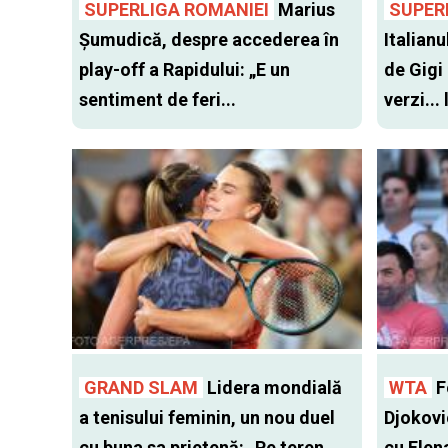
SUPERLIGA ROMANIEI
Marius
SUPER
Șumudică, despre accederea în
Italianu
play-off a Rapidului: „E un
de Gigi
sentiment de feri...
verzi...
GRAND SLAM
Lidera mondială
WTA
Fo
a tenisului feminin, un nou duel
Djokovi
cu buna sa prietenă: „Pe teren
cu Elen