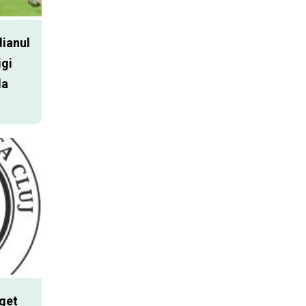
lianul
igi
la
get