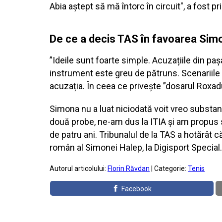
Abia aștept să mă întorc în circuit", a fost 
De ce a decis TAS în favoarea Sim
”Ideile sunt foarte simple. Acuzațiile din paș
instrument este greu de pătruns. Scenariile d
acuzația. În ceea ce privește ”dosarul Roxa
Simona nu a luat niciodată voit vreo substanț
două probe, ne-am dus la ITIA și am propus s
de patru ani. Tribunalul de la TAS a hotărât
român al Simonei Halep, la Digisport Special
Autorul articolului:
Florin Răvdan
| Categorie:
Tenis
Facebook