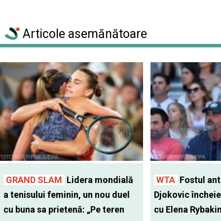
Articole asemănătoare
GRAND SLAM
Lidera mondială
WTA
Fostul antr
a tenisului feminin, un nou duel
Djokovic închei
cu buna sa prietenă: „Pe teren
cu Elena Rybaki