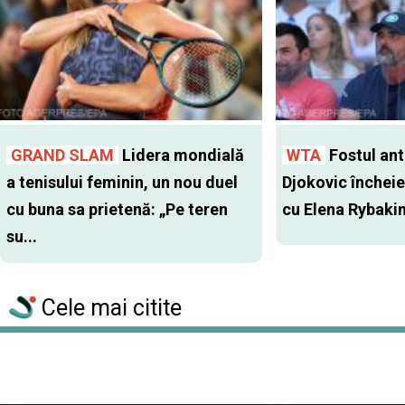
GRAND SLAM
Lidera mondială
WTA
Fostul antr
a tenisului feminin, un nou duel
Djokovic închei
cu buna sa prietenă: „Pe teren
cu Elena Rybaki
su...
Cele mai citite