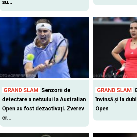
su...
GRAND SLAM
Senzorii de
GRAND SLAM
G
detectare a netsului la Australian
învinsă şi la dub
Open au fost dezactivaţi. Zverev
Open
cr...