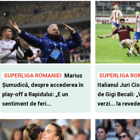
SUPERLIGA ROMANIEI
Marius
SUPERLIGA RO
Șumudică, despre accederea în
Italianul Juri Cis
play-off a Rapidului: „E un
de Gigi Becali: 
sentiment de feri...
verzi... la revede