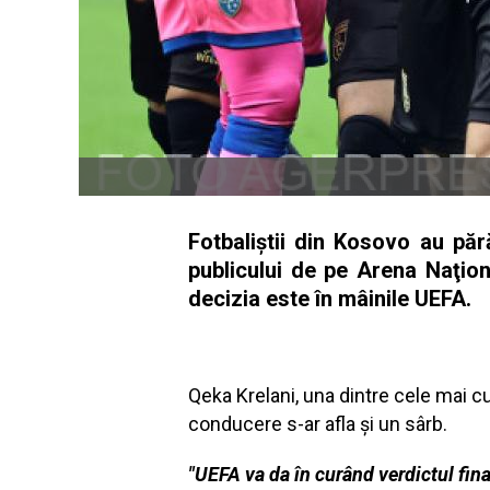
Fotbaliştii din Kosovo au păr
publicului de pe Arena Naţio
decizia este în mâinile UEFA.
Qeka Krelani, una dintre cele mai c
conducere s-ar afla şi un sârb.
"UEFA va da în curând verdictul fina