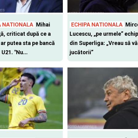
A NATIONALA
Mihai
ECHIPA NATIONALA
Mirc
ă, criticat după ce a
Lucescu, „pe urmele” echip
 ar putea sta pe bancă
din Superliga: „Vreau să vă
 U21. "Nu...
jucătorii”