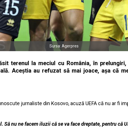
Sursa: Agerpres
ăsit terenul la meciul cu România, în prelungiri
nală. Aceştia au refuzat să mai joace, aşa că m
unoscute jurnaliste din Kosovo, acuză UEFA că nu ar fi impa
l. Să nu ne facem iluzii că se va face dreptate, pentru că 