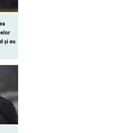
ea
elor
d și eu