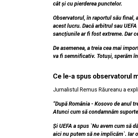
cât și cu pierderea punctelor.
Observatorul, în raportul său final,
acest lucru. Dacă arbitrul sau UEFA ar
sancțiunile ar fi fost extreme. Dar 
De asemenea, a treia cea mai impor
va fi semnificativ. Totuși, sperăm î
Ce le-a spus observatorul me
Jurnalistul Remus Răureanu a explic
”După România - Kosovo de anul tre
Atunci cum să condamnăm suporteri
Și UEFA a spus `Nu avem cum să dăm
aici nu putem să ne implicăm`. Iar 