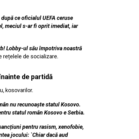
en după ce oficialul UEFA ceruse
l, meciul s-ar fi oprit imediat, iar
rb! Lobby-ul său împotriva noastră
pe rețelele de socializare.
înainte de partidă
u, kosovarilor.
omân nu recunoaște statul Kosovo.
ntru statul român Kosovo e Serbia.
ancțiuni pentru rasism, xenofobie,
ntea jocului: `Chiar dacă aud