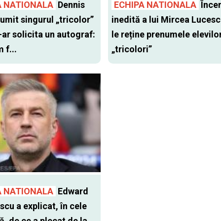
A NATIONALA
Dennis
ECHIPA NATIONALA
Înce
umit singurul „tricolor”
inedită a lui Mircea Lucesc
-ar solicita un autograf:
le reține prenumele elevilo
 f...
„tricolori”
A NATIONALA
Edward
cu a explicat, în cele
ă, de ce a plecat de la