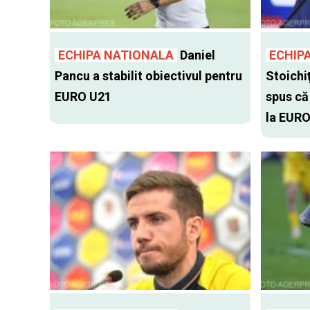
ECHIPA NATIONALA
Daniel
ECHIP
Pancu a stabilit obiectivul pentru
Stoichiţ
EURO U21
spus că
la EURO