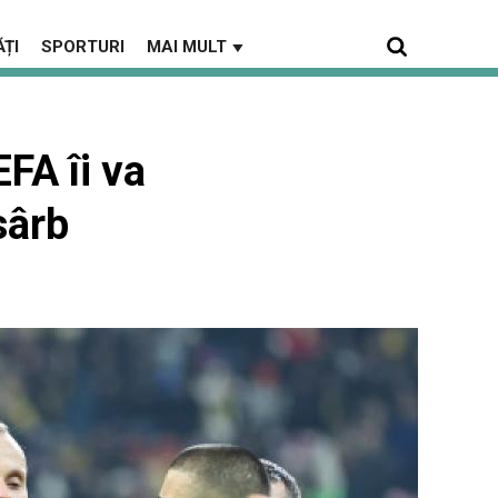
ȚI
SPORTURI
MAI MULT
▼
FA îi va
sârb