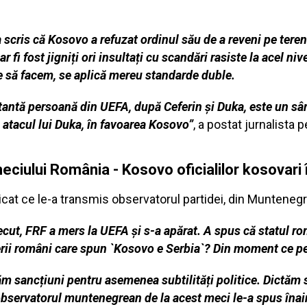
 a scris că Kosovo a refuzat ordinul său de a reveni pe ter
 fi fost jigniți ori insultați cu scandări rasiste la acel nive
ce să facem, se aplică mereu standarde duble.
tantă persoană din UEFA, după Ceferin și Duka, este un sâ
n atacul lui Duka, în favoarea Kosovo”
, a postat jurnalista 
ciului România - Kosovo oficialilor kosovari 
at ce le-a transmis observatorul partidei, din Muntenegr
cut, FRF a mers la UEFA și s-a apărat. A spus că statul r
i români care spun `Kosovo e Serbia`? Din moment ce pe
 sancțiuni pentru asemenea subtilități politice. Dictăm s
observatorul muntenegrean de la acest meci le-a spus înai