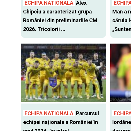
ECHIPA NATIONALA
Alex
ECHIP
Chipciu a caracterizat grupa
Man a n
României din preliminariile CM
căruia i
2026. Tricolorii ...
„Suntem
ECHIPA NATIONALA
Parcursul
ECHIP
echipei naționale a României în
Iordănes
anul 2024 - în cifre!
din urm