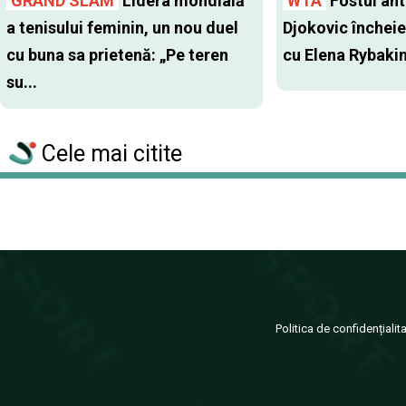
GRAND SLAM
Lidera mondială
WTA
Fostul antr
a tenisului feminin, un nou duel
Djokovic închei
cu buna sa prietenă: „Pe teren
cu Elena Rybaki
su...
Cele mai citite
Politica de confidențialit