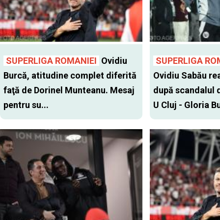
SUPERLIGA ROMANIEI
Ovidiu
SUPERLIGA RO
Burcă, atitudine complet diferită
Ovidiu Sabău re
faţă de Dorinel Munteanu. Mesaj
după scandalul d
pentru su...
U Cluj - Gloria Bu