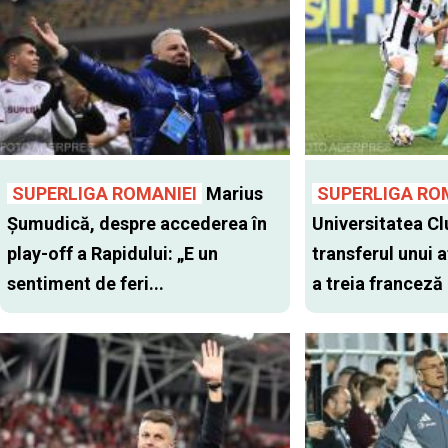
SUPERLIGA ROMANIEI
Marius
SUPERLIGA RO
Șumudică, despre accederea în
Universitatea Cl
play-off a Rapidului: „E un
transferul unui a
sentiment de feri...
a treia franceză