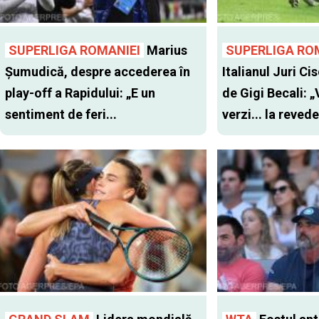
SUPERLIGA ROMANIEI
Marius
SUPERLIGA RO
Șumudică, despre accederea în
Italianul Juri Cis
play-off a Rapidului: „E un
de Gigi Becali: 
sentiment de feri...
verzi... la revede