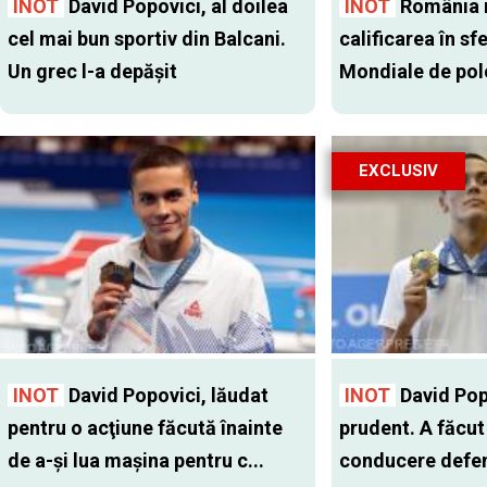
INOT
David Popovici, al doilea
INOT
România 
cel mai bun sportiv din Balcani.
calificarea în sf
Un grec l-a depăşit
Mondiale de pol
EXCLUSIV
INOT
David Popovici, lăudat
INOT
David Pop
pentru o acţiune făcută înainte
prudent. A făcut
de a-şi lua maşina pentru c...
conducere defen