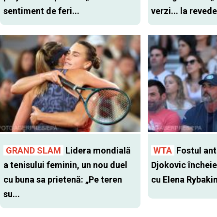
sentiment de feri...
verzi... la revede
GRAND SLAM
Lidera mondială
WTA
Fostul antr
a tenisului feminin, un nou duel
Djokovic închei
cu buna sa prietenă: „Pe teren
cu Elena Rybaki
su...