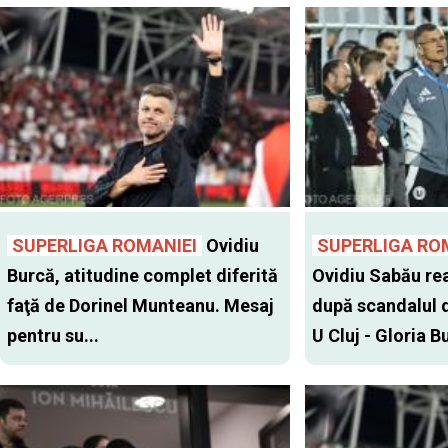
SUPERLIGA ROMANIEI
Ovidiu
SUPERLIGA RO
Burcă, atitudine complet diferită
Ovidiu Sabău re
faţă de Dorinel Munteanu. Mesaj
după scandalul d
pentru su...
U Cluj - Gloria Bu