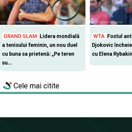
GRAND SLAM
Lidera mondială
WTA
Fostul antr
a tenisului feminin, un nou duel
Djokovic închei
cu buna sa prietenă: „Pe teren
cu Elena Rybaki
su...
Cele mai citite