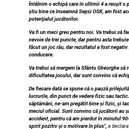
Întâlnim o echipă care în ultimii 4 a reuşit 
ştiu bine ce înseamnă Sepsi OSK, am fost acol
potenţialul jucătorilor.
Va fi un meci greu pentru noi. Va trebui să f
nevoie de trei puncte, dar pentru asta trebui
făcut un joc rău, dar rezultatul a fost negativ 
conducere.
Va trebui să mergem la Sfântu Gheorghe să r
dificultatea jocului, dar sunt convins că echi
De fiecare dată se spune că o pauză prilejuit
lucrurile, din punct de vedere fizic sau tactic
săptămâni, ne-am pregătit bine şi fizic, şi t
meciul oficial. Sunt convins că jucătorii au şi
accident, pentru că am pierdut în minutul 90
spirit pozitiv şi o motivare în plus",
a declarat