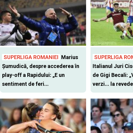
SUPERLIGA ROMANIEI
Marius
SUPERLIGA RO
Șumudică, despre accederea în
Italianul Juri Cis
play-off a Rapidului: „E un
de Gigi Becali: 
sentiment de feri...
verzi... la revede