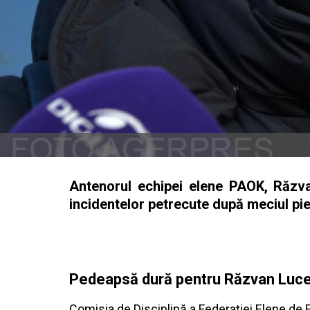
Antenorul echipei elene PAOK, Răzva
incidentelor petrecute după meciul pie
Pedeapsă dură pentru Răzvan Luces
Comisia de Disciplină a Federației Elene de