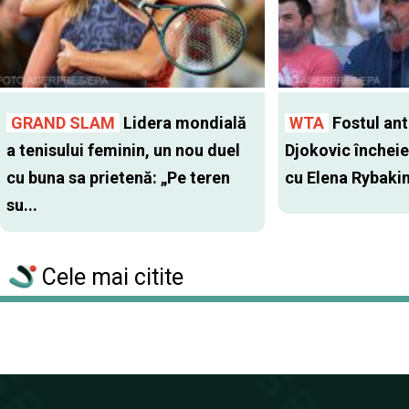
GRAND SLAM
Lidera mondială
WTA
Fostul antr
a tenisului feminin, un nou duel
Djokovic închei
cu buna sa prietenă: „Pe teren
cu Elena Rybaki
su...
Cele mai citite