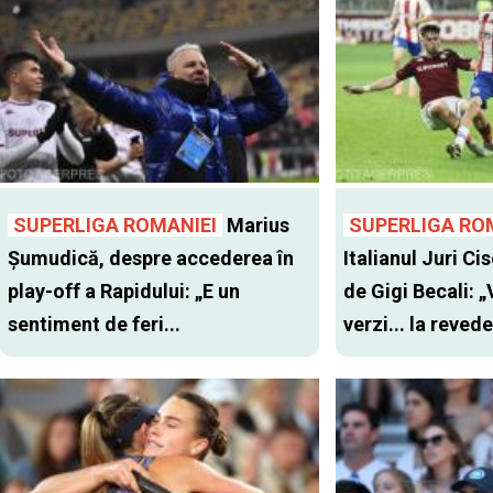
SUPERLIGA ROMANIEI
Marius
SUPERLIGA RO
Șumudică, despre accederea în
Italianul Juri Cis
play-off a Rapidului: „E un
de Gigi Becali: 
sentiment de feri...
verzi... la revede