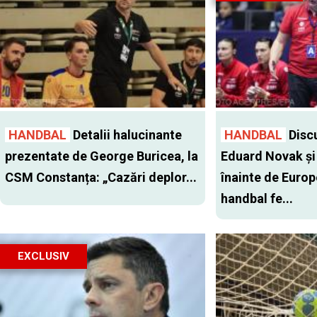
HANDBAL
Detalii halucinante
HANDBAL
Discu
prezentate de George Buricea, la
Eduard Novak şi 
CSM Constanța: „Cazări deplor...
înainte de Europ
handbal fe...
EXCLUSIV