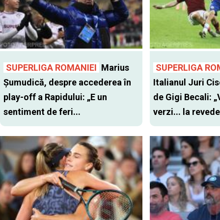
SUPERLIGA ROMANIEI
Marius
SUPERLIGA RO
Șumudică, despre accederea în
Italianul Juri Cis
play-off a Rapidului: „E un
de Gigi Becali: 
sentiment de feri...
verzi... la revede