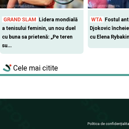
GRAND SLAM
Lidera mondială
WTA
Fostul antr
a tenisului feminin, un nou duel
Djokovic închei
cu buna sa prietenă: „Pe teren
cu Elena Rybaki
su...
Cele mai citite
Politica de confidențialit