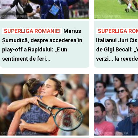
SUPERLIGA ROMANIEI
Marius
SUPERLIGA RO
Șumudică, despre accederea în
Italianul Juri Cis
play-off a Rapidului: „E un
de Gigi Becali: 
sentiment de feri...
verzi... la revede