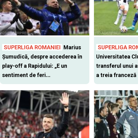
SUPERLIGA ROMANIEI
Marius
SUPERLIGA RO
Șumudică, despre accederea în
Universitatea Cl
play-off a Rapidului: „E un
transferul unui a
sentiment de feri...
a treia franceză