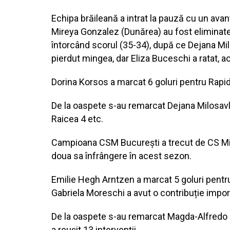
Echipa brăileană a intrat la pauză cu un avan
Mireya Gonzalez (Dunărea) au fost eliminate 
întorcând scorul (35-34), după ce Dejana Milo
pierdut mingea, dar Eliza Buceschi a ratat, 
Dorina Korsos a marcat 6 goluri pentru Rapid
De la oaspete s-au remarcat Dejana Milosavlj
Raicea 4 etc.
Campioana CSM București a trecut de CS Mina
doua sa înfrângere în acest sezon.
Emilie Hegh Arntzen a marcat 5 goluri pentru 
Gabriela Moreschi a avut o contribuție import
De la oaspete s-au remarcat Magda-Alfredo Caz
a reușit 13 intervenții.