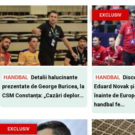
EXCLUSIV
HANDBAL
Detalii halucinante
HANDBAL
Discu
prezentate de George Buricea, la
Eduard Novak şi 
CSM Constanța: „Cazări deplor...
înainte de Europ
handbal fe...
EXCLUSIV