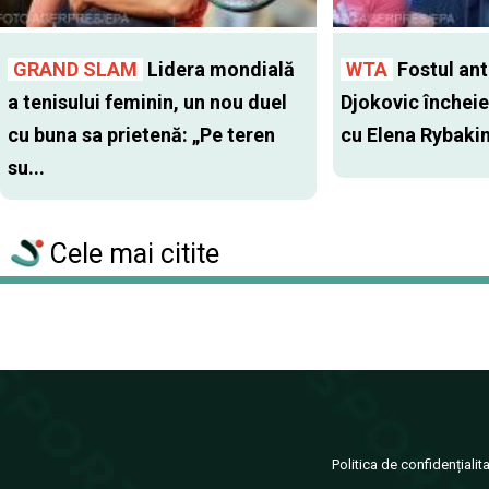
GRAND SLAM
Lidera mondială
WTA
Fostul antr
a tenisului feminin, un nou duel
Djokovic închei
cu buna sa prietenă: „Pe teren
cu Elena Rybaki
su...
Cele mai citite
Politica de confidențialit