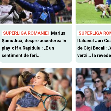
SUPERLIGA ROMANIEI
Marius
SUPERLIGA RO
Șumudică, despre accederea în
Italianul Juri Cis
play-off a Rapidului: „E un
de Gigi Becali: 
sentiment de feri...
verzi... la revede