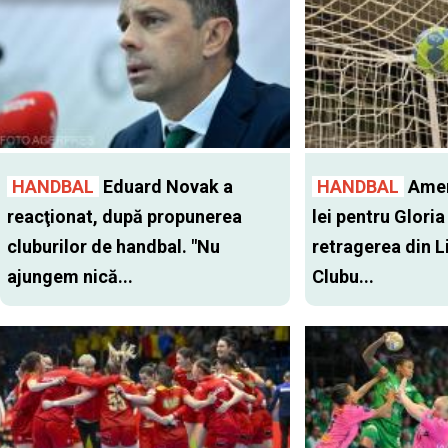
HANDBAL
Eduard Novak a
HANDBAL
Amen
reacţionat, după propunerea
lei pentru Glori
cluburilor de handbal. "Nu
retragerea din Li
ajungem nică...
Clubu...