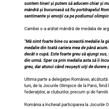
suntem tineri şi putem să aducem chiar şi ma
mândră şi bucuroasă să fiu portdrapelul Româ
sentimente şi emoţii ca pe podiumul olimpic
Cambei s-a arătat mândră de medalia de argin
"Mă simt foarte bine cu această medalie la g
medalie din toată cariera mea de până acum. E
decât o cupă. Este foarte greu să ajungi sus, 
din urmă. Sper ca prin medalia asta să îi încu
greu, dar atunci când reuşeşti uiţi de durere ş
Ultima parte a delegaţiei României, alcătuită d
luni, de la Jocurile Olimpice de la Paris, fii
federaţiilor, ai cluburilor, precum şi de familii 
România a încheiat participarea la Jocurile Ol