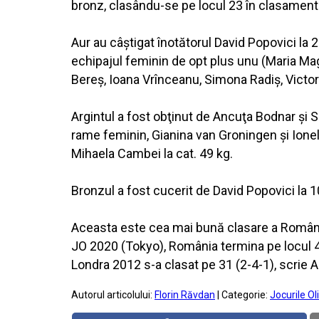
bronz, clasându-se pe locul 23 în clasamentu
Aur au câştigat înotătorul David Popovici la 
echipajul feminin de opt plus unu (Maria Ma
Bereş, Ioana Vrînceanu, Simona Radiş, Victor
Argintul a fost obţinut de Ancuţa Bodnar şi 
rame feminin, Gianina van Groningen şi Ionel
Mihaela Cambei la cat. 49 kg.
Bronzul a fost cucerit de David Popovici la 1
Aceasta este cea mai bună clasare a României 
JO 2020 (Tokyo), România termina pe locul 46 
Londra 2012 s-a clasat pe 31 (2-4-1), scrie 
Autorul articolului:
Florin Răvdan
| Categorie:
Jocurile O