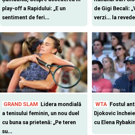
play-off a Rapidului: „E un
de Gigi Becali: 
sentiment de feri...
verzi... la revede
GRAND SLAM
Lidera mondială
WTA
Fostul antr
a tenisului feminin, un nou duel
Djokovic închei
cu buna sa prietenă: „Pe teren
cu Elena Rybaki
su...