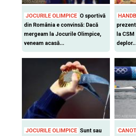
JOCURILE OLIMPICE
O sportivă
HANDB
din România e convinsă: Dacă
prezent
mergeam la Jocurile Olimpice,
la CSM 
veneam acasă...
deplor..
JOCURILE OLIMPICE
Sunt sau
CANO