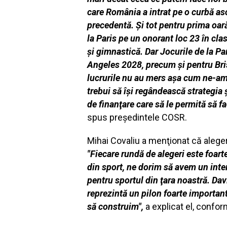
care România a intrat pe o curbă as
precedentă. Şi tot pentru prima oară
la Paris pe un onorant loc 23 în clas
şi gimnastică. Dar Jocurile de la Pa
Angeles 2028, precum şi pentru Bri
lucrurile nu au mers aşa cum ne-am d
trebui să îşi regândească strategia 
de finanţare care să le permită să fa
spus preşedintele COSR.
Mihai Covaliu a menţionat că alege
"Fiecare rundă de alegeri este foar
din sport, ne dorim să avem un inte
pentru sportul din ţara noastră. Dav
reprezintă un pilon foarte important
să construim",
a explicat el, confo