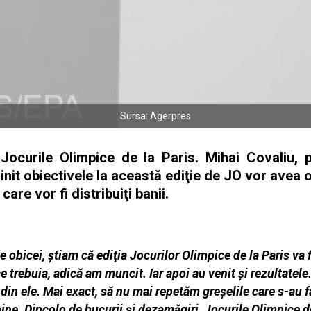
Sursa: Agerpres
Jocurile Olimpice de la Paris. Mihai Covaliu,
linit obiectivele la această ediţie de JO vor avea
care vor fi distribuiţi banii.
 obicei, ştiam că ediţia Jocurilor Olimpice de la Paris va 
 trebuia, adică am muncit. Iar apoi au venit şi rezultatele. 
din ele. Mai exact, să nu mai repetăm greşelile care s-au fă
ine. Dincolo de bucurii şi dezamăgiri, Jocurile Olimpice de