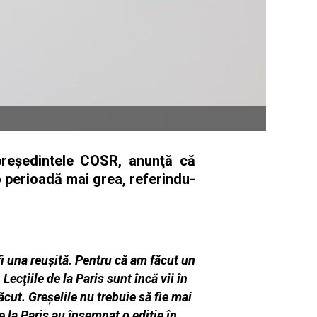
 preşedintele COSR, anunţă că
 o perioadă mai grea, referindu-
fi una reuşită. Pentru că am făcut un
Lecţiile de la Paris sunt încă vii în
cut. Greşelile nu trebuie să fie mai
 la Paris au însemnat o ediţie în