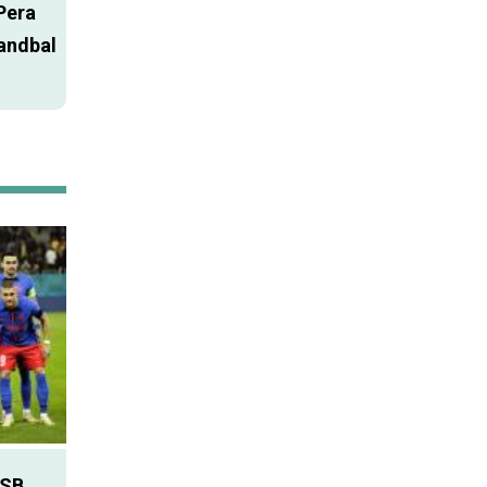
Pera
handbal
SB