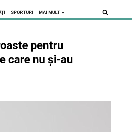
ȚI
SPORTURI
MAI MULT
▼
roaste pentru
le care nu şi-au