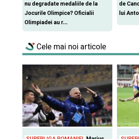
nu degradate medaliile de la
de Canot
Jocurile Olimpice? Oficialii
lui Ant
Olimpiadei au r...
Cele mai noi articole
SUPERLIGA ROMANIEI
Marius
SUPER