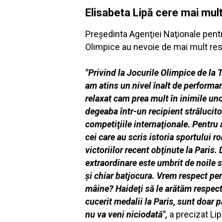
Elisabeta Lipă cere mai mult
Preşedinta Agenţiei Naţionale pentru
Olimpice au nevoie de mai mult re
"Privind la Jocurile Olimpice de la 
am atins un nivel înalt de performan
relaxat cam prea mult în inimile uno
degeaba într-un recipient strălucito
competiţiile internaţionale. Pentru
cei care au scris istoria sportului 
victoriilor recent obţinute la Paris
extraordinare este umbrit de noile sp
şi chiar batjocura. Vrem respect pe
mâine? Haideţi să le arătăm respect 
cucerit medalii la Paris, sunt doar
nu va veni niciodată",
a precizat Lip