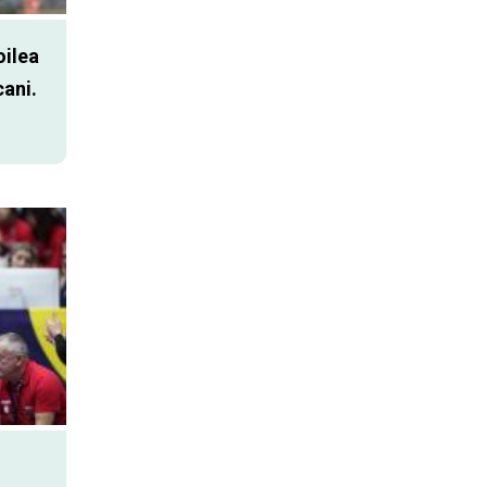
oilea
cani.