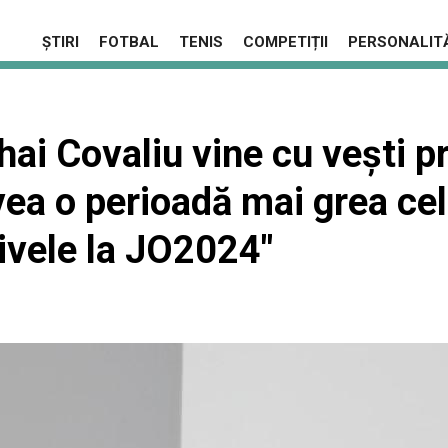
ȘTIRI
FOTBAL
TENIS
COMPETIȚII
PERSONALITĂ
ai Covaliu vine cu veşti p
avea o perioadă mai grea ce
tivele la JO2024"