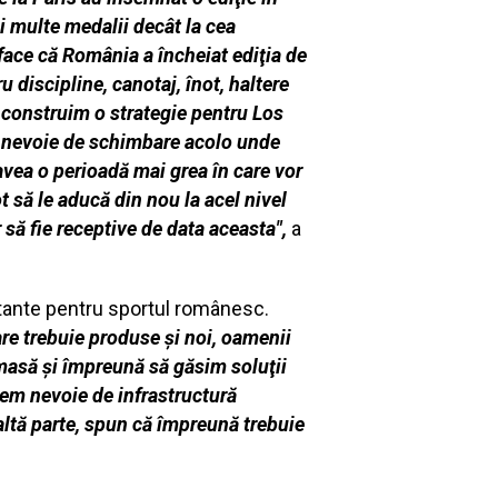
i multe medalii decât la cea
 face că România a încheiat ediţia de
 discipline, canotaj, înot, haltere
ă construim o strategie pentru Los
e nevoie de schimbare acolo unde
avea o perioadă mai grea în care vor
 să le aducă din nou la acel nivel
 să fie receptive de data aceasta",
a
rtante pentru sportul românesc.
are trebuie produse şi noi, oamenii
 masă şi împreună să găsim soluţii
avem nevoie de infrastructură
altă parte, spun că împreună trebuie