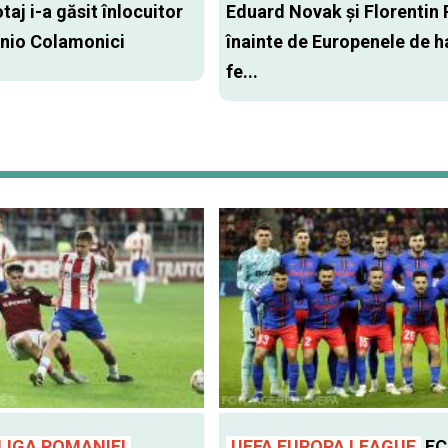
aj i-a găsit înlocuitor
Eduard Novak şi Florentin 
onio Colamonici
înainte de Europenele de 
fe...
LIGA ROMANIEI
UEFA EUROPA LEAGUE
FC