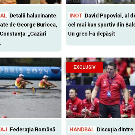
AL
Detalii halucinante
INOT
David Popovici, al d
ate de George Buricea,
cel mai bun sportiv din Bal
Constanța: „Cazări
Un grec l-a depăşit
.
EXCLUSIV
TAJ
Federaţia Română
HANDBAL
Discuţia dintre