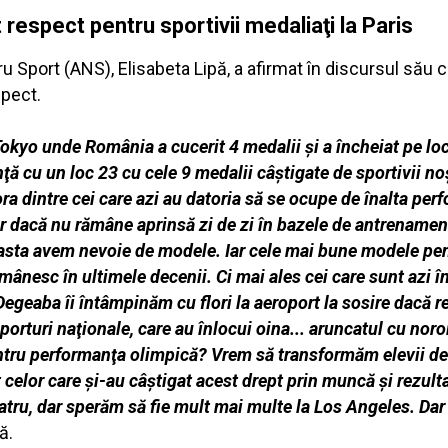
 respect pentru sportivii medaliaţi la Paris
 Sport (ANS), Elisabeta Lipă, a afirmat în discursul său că 
spect.
Tokyo unde România a cucerit 4 medalii şi a încheiat pe loc
ţă cu un loc 23 cu cele 9 medalii câştigate de sportivii noş
ra dintre cei care azi au datoria să se ocupe de înalta per
r dacă nu rămâne aprinsă zi de zi în bazele de antrenament,
 asta avem nevoie de modele. Iar cele mai bune modele pen
românesc în ultimele decenii. Ci mai ales cei care sunt azi 
. Degeaba îi întâmpinăm cu flori la aeroport la sosire dacă 
orturi naţionale, care au înlocui oina... aruncatul cu noroi
ntru performanţa olimpică? Vrem să transformăm elevii de 
celor care şi-au câştigat acest drept prin muncă şi rezultate
 patru, dar sperăm să fie mult mai multe la Los Angeles. Da
ă.