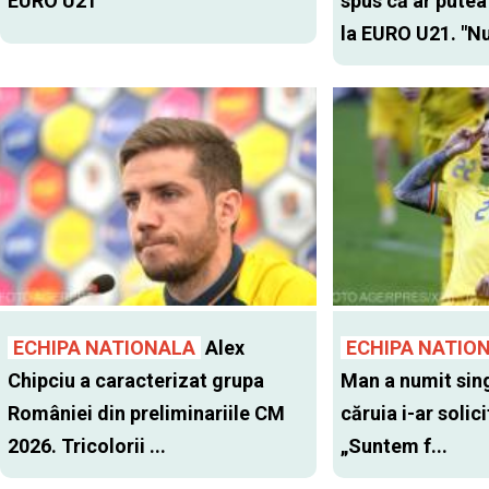
EURO U21
spus că ar putea
la EURO U21. "Nu
ECHIPA NATIONALA
Alex
ECHIPA NATIO
Chipciu a caracterizat grupa
Man a numit sing
României din preliminariile CM
căruia i-ar solic
2026. Tricolorii ...
„Suntem f...