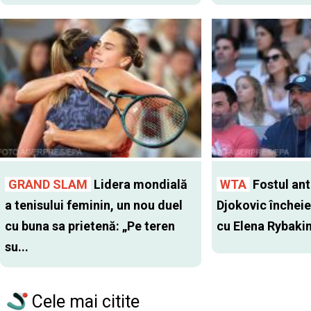
GRAND SLAM
Lidera mondială
WTA
Fostul antr
a tenisului feminin, un nou duel
Djokovic închei
cu buna sa prietenă: „Pe teren
cu Elena Rybaki
su...
Cele mai citite