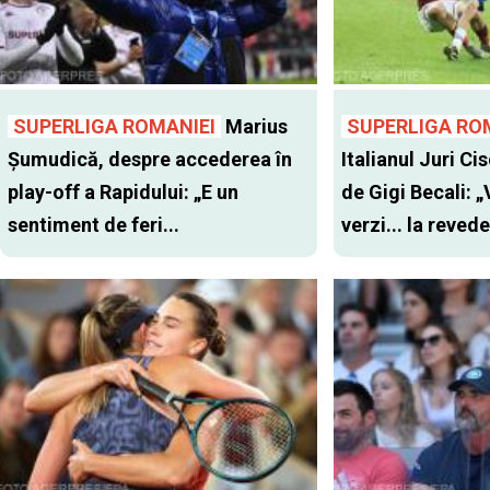
SUPERLIGA ROMANIEI
Marius
SUPERLIGA RO
Șumudică, despre accederea în
Italianul Juri Cis
play-off a Rapidului: „E un
de Gigi Becali: 
sentiment de feri...
verzi... la revede