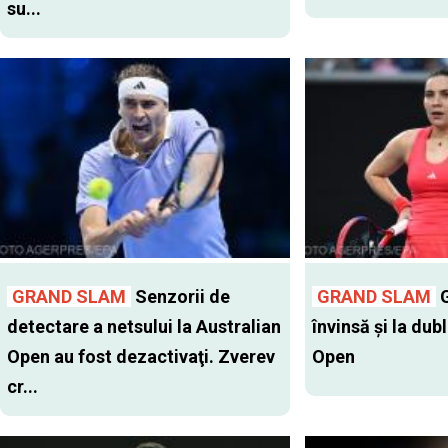
su...
GRAND SLAM
Senzorii de
GRAND SLAM
G
detectare a netsului la Australian
învinsă şi la dub
Open au fost dezactivaţi. Zverev
Open
cr...