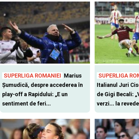
SUPERLIGA ROMANIEI
Marius
SUPERLIGA RO
Șumudică, despre accederea în
Italianul Juri Cis
play-off a Rapidului: „E un
de Gigi Becali: 
sentiment de feri...
verzi... la revede