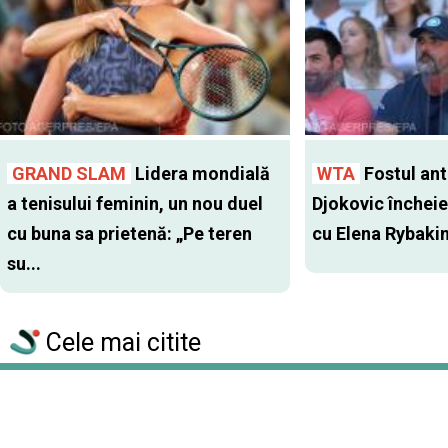
GRAND SLAM
Lidera mondială
WTA
Fostul antr
a tenisului feminin, un nou duel
Djokovic închei
cu buna sa prietenă: „Pe teren
cu Elena Rybaki
su...
Cele mai citite