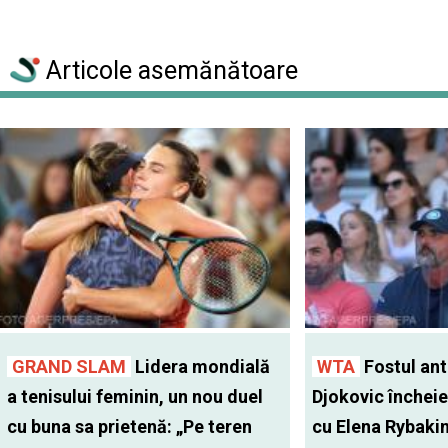
Articole asemănătoare
GRAND SLAM
Lidera mondială
WTA
Fostul antr
a tenisului feminin, un nou duel
Djokovic închei
cu buna sa prietenă: „Pe teren
cu Elena Rybaki