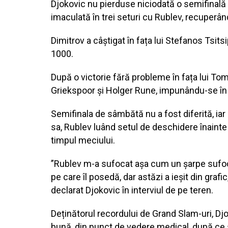
Djokovic nu pierduse niciodată o semifinală l
imaculată în trei seturi cu Rublev, recuperând
Dimitrov a câștigat în fața lui Stefanos Tsitsip
1000.
După o victorie fără probleme în fața lui Tom
Griekspoor și Holger Rune, impunându-se în tr
Semifinala de sâmbătă nu a fost diferită, iar
sa, Rublev luând setul de deschidere înainte
timpul meciului.
”Rublev m-a sufocat așa cum un șarpe sufocă
pe care îl posedă, dar astăzi a ieșit din gra
declarat Djokovic în interviul de pe teren.
Deținătorul recordului de Grand Slam-uri, Dj
bună, din punct de vedere medical, după ce s