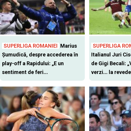
SUPERLIGA ROMANIEI
Marius
SUPERLIGA RO
Șumudică, despre accederea în
Italianul Juri Cis
play-off a Rapidului: „E un
de Gigi Becali: 
sentiment de feri...
verzi... la revede