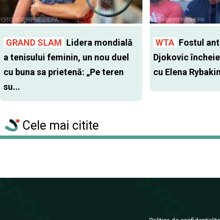
GRAND SLAM
Lidera mondială
WTA
Fostul antr
a tenisului feminin, un nou duel
Djokovic închei
cu buna sa prietenă: „Pe teren
cu Elena Rybaki
su...
Cele mai citite