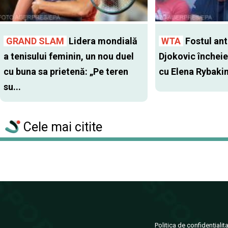
GRAND SLAM
Lidera mondială
WTA
Fostul antr
a tenisului feminin, un nou duel
Djokovic închei
cu buna sa prietenă: „Pe teren
cu Elena Rybaki
su...
Cele mai citite
Politica de confidențialit