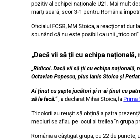
pozitiv al echipei naționale U21. Mai mult decât
marți seară, scor 3-1 pentru România împotriv
Oficialul FCSB, MM Stoica, a reacționat dur la
spunând că nu este posibil ca unii „tricolori” s
„Dacă vii să ții cu echipa națională, 
„Ridicol. Dacă vii să ții cu echipa națională, 
Octavian Popescu, plus Ianis Stoica și Perian
Ai ținut cu șapte jucători și n-ai ținut cu pa
să le f
acă.”
, a declarat Mihai Stoica, la
Prima 
Tricolorii au reușit să obțină a patra prezen
meciuri se aflau pe locul al treilea în grupa p
România a câștigat grupa, cu 22 de puncte, u