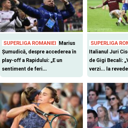
SUPERLIGA ROMANIEI
Marius
SUPERLIGA RO
Șumudică, despre accederea în
Italianul Juri Cis
play-off a Rapidului: „E un
de Gigi Becali: 
sentiment de feri...
verzi... la revede