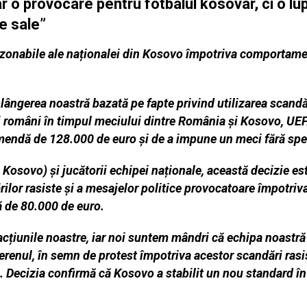
 o provocare pentru fotbalul kosovar, ci o lup
le sale”
ezonabile ale naționalei din Kosovo împotriva comportamen
ângerea noastră bazată pe fapte privind utilizarea scandăr
ii români în timpul meciului dintre România și Kosovo, UEF
endă de 128.000 de euro și de a impune un meci fără spec
Kosovo) și jucătorii echipei naționale, această decizie est
rilor rasiste și a mesajelor politice provocatoare împotri
ă de 80.000 de euro.
acțiunile noastre, iar noi suntem mândri că echipa noastră 
erenul, în semn de protest împotriva acestor scandări rasi
 Decizia confirmă că Kosovo a stabilit un nou standard în 