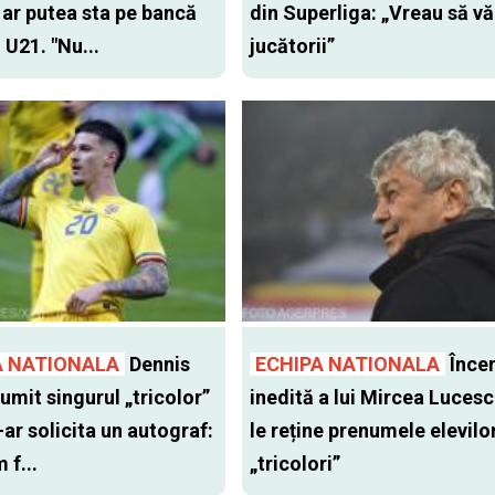
 ar putea sta pe bancă
din Superliga: „Vreau să vă
 U21. "Nu...
jucătorii”
A NATIONALA
Dennis
ECHIPA NATIONALA
Înce
umit singurul „tricolor”
inedită a lui Mircea Lucesc
-ar solicita un autograf:
le reține prenumele elevilo
 f...
„tricolori”