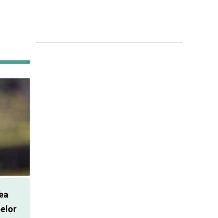
ea
elor