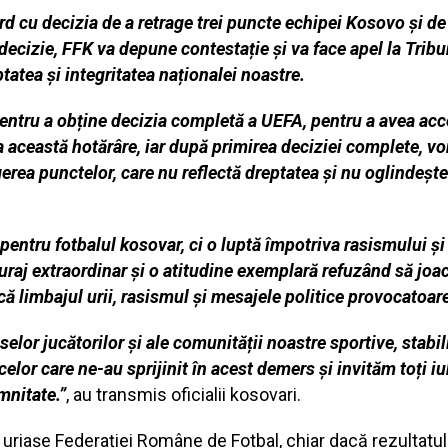
 cu decizia de a retrage trei puncte echipei Kosovo și de a
ecizie, FFK va depune contestație și va face apel la Tribu
atea și integritatea naționalei noastre.
entru a obține decizia completă a UEFA, pentru a avea acces
la această hotărâre, iar după primirea deciziei complete, vo
erea punctelor, care nu reflectă dreptatea și nu oglindește
entru fotbalul kosovar, ci o luptă împotriva rasismului și 
uraj extraordinar și o atitudine exemplară refuzând să joa
ă limbajul urii, rasismul și mesajele politice provocatoare 
elor jucătorilor și ale comunității noastre sportive, stabil
lor care ne-au sprijinit în acest demers și invităm toți iubi
mnitate.”
, au transmis oficialii kosovari.
iașe Federației Române de Fotbal, chiar dacă rezultatul f