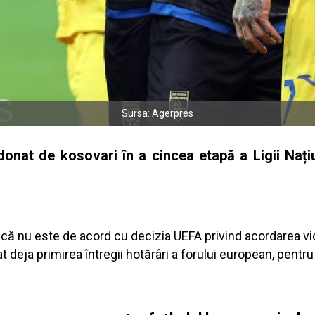
Sursa: Agerpres
nat de kosovari în a cincea etapă a Ligii Națiu
 că nu este de acord cu decizia UEFA privind acordarea vic
tat deja primirea întregii hotărâri a forului european, pent