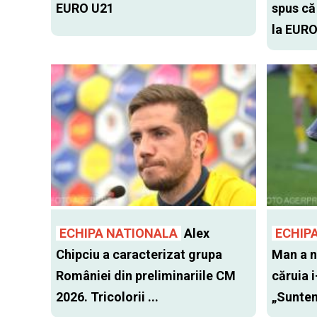
EURO U21
spus că
la EURO
ECHIPA NATIONALA
Alex
ECHIP
Chipciu a caracterizat grupa
Man a n
României din preliminariile CM
căruia i
2026. Tricolorii ...
„Suntem