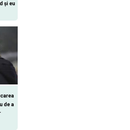
d și eu
rcarea
u de a
r