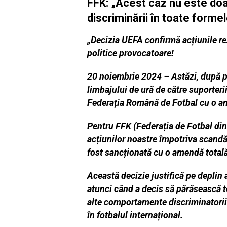
FFK: „Acest caz nu este doar
discriminării în toate forme
„Decizia UEFA confirmă acțiunile r
politice provocatoare!
20 noiembrie 2024 – Astăzi, după pl
limbajului de ură de către suporter
Federația Română de Fotbal cu o am
Pentru FFK (Federația de Fotbal din 
acțiunilor noastre împotriva scandă
fost sancționată cu o amendă total
Această decizie justifică pe deplin 
atunci când a decis să părăsească t
alte comportamente discriminatorii.
în fotbalul internațional.