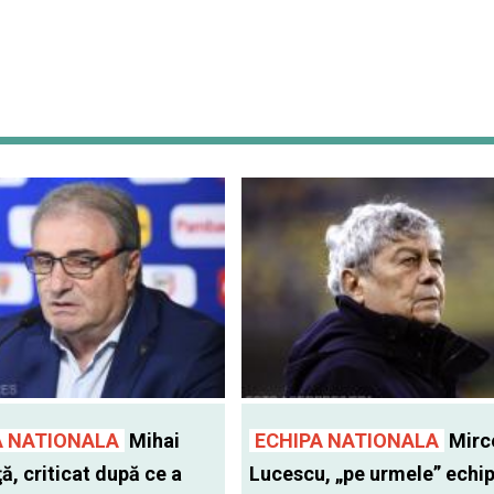
A NATIONALA
Mihai
ECHIPA NATIONALA
Mirc
ă, criticat după ce a
Lucescu, „pe urmele” echip