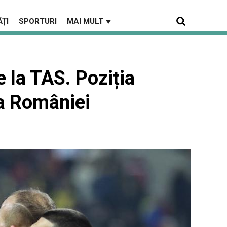
ȚI
SPORTURI
MAI MULT
▼
 la TAS. Poziția
ia României