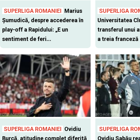
SUPERLIGA ROMANIEI
Marius
SUPERLIGA RO
Șumudică, despre accederea în
Universitatea Cl
play-off a Rapidului: „E un
transferul unui a
sentiment de feri...
a treia franceză
SUPERLIGA ROMANIEI
Ovidiu
SUPERLIGA RO
Burcă, atitudine complet diferită
Ovidiu Sabău re