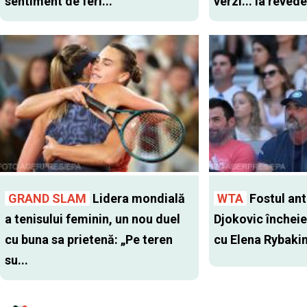
sentiment de feri...
verzi... la revede
GRAND SLAM
Lidera mondială
WTA
Fostul antr
a tenisului feminin, un nou duel
Djokovic închei
cu buna sa prietenă: „Pe teren
cu Elena Rybaki
su...