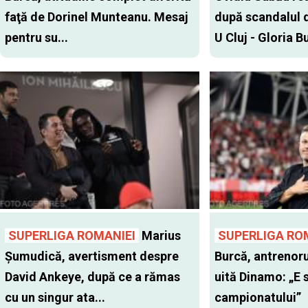
faţă de Dorinel Munteanu. Mesaj
după scandalul d
pentru su...
U Cluj - Gloria Bu
SUPERLIGA ROMANIEI
Marius
SUPERLIGA RO
Şumudică, avertisment despre
Burcă, antrenoru
David Ankeye, după ce a rămas
uită Dinamo: „E 
cu un singur ata...
campionatului”