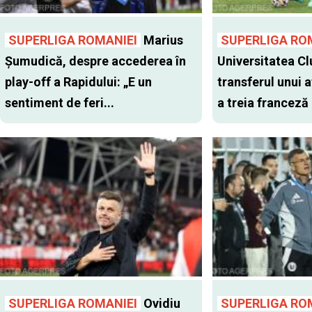
SUPERLIGA ROMANIEI
Marius
SUPERLIGA RO
Șumudică, despre accederea în
Universitatea Cl
play-off a Rapidului: „E un
transferul unui a
sentiment de feri...
a treia franceză
SUPERLIGA ROMANIEI
Ovidiu
SUPERLIGA RO