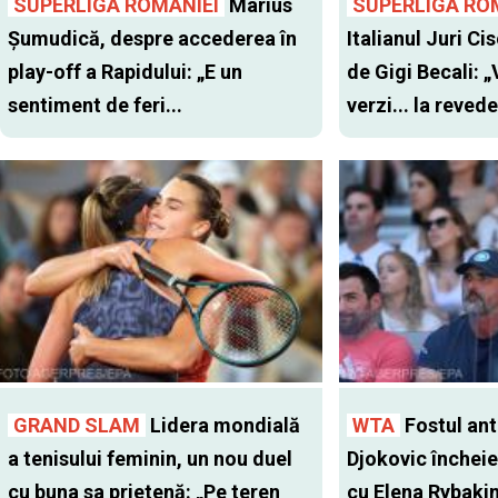
SUPERLIGA ROMANIEI
Marius
SUPERLIGA RO
Șumudică, despre accederea în
Italianul Juri Cis
play-off a Rapidului: „E un
de Gigi Becali: 
sentiment de feri...
verzi... la revede
GRAND SLAM
Lidera mondială
WTA
Fostul antr
a tenisului feminin, un nou duel
Djokovic închei
cu buna sa prietenă: „Pe teren
cu Elena Rybaki