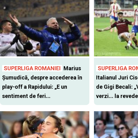
SUPERLIGA ROMANIEI
Marius
SUPERLIGA RO
Șumudică, despre accederea în
Italianul Juri Cis
play-off a Rapidului: „E un
de Gigi Becali: 
sentiment de feri...
verzi... la revede