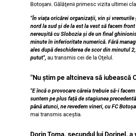
Botoşani. Gălăţenii primesc vizita ultimei cla
"În viața oricărei organizații, vin și vremuril
nord la sud și de la est la vest să facem fron
nereușită cu Slobozia și de un final ghinioni
minute în inferioritate numerică. Fără manager
ales după deschiderea de scor din minutul 2, 
putut",
au transmis cei de la Oţelul.
"Nu ştim pe altcineva să iubească O
"E încă o provocare căreia trebuie să-i facem 
suntem pe plus față de stagiunea precedentă. 
până atunci, ne revedem vineri, cu FC Botoșan
mai transmis aceştia.
Dorin Toma, secundul lui Dorinel, a 