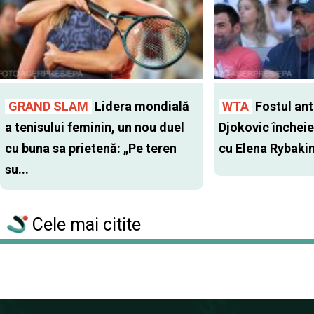
GRAND SLAM
Lidera mondială
WTA
Fostul antr
a tenisului feminin, un nou duel
Djokovic închei
cu buna sa prietenă: „Pe teren
cu Elena Rybaki
su...
Cele mai citite