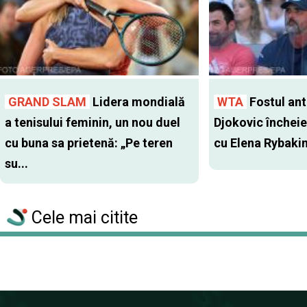
GRAND SLAM
Lidera mondială
WTA
Fostul antr
a tenisului feminin, un nou duel
Djokovic închei
cu buna sa prietenă: „Pe teren
cu Elena Rybaki
su...
Cele mai citite