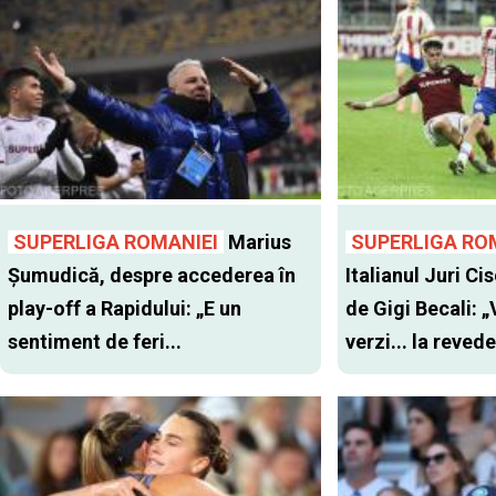
SUPERLIGA ROMANIEI
Marius
SUPERLIGA RO
Șumudică, despre accederea în
Italianul Juri Cis
play-off a Rapidului: „E un
de Gigi Becali: 
sentiment de feri...
verzi... la revede