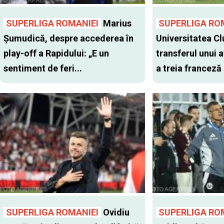
SUPERLIGA ROMANIEI
Marius
SUPERLIGA RO
Șumudică, despre accederea în
Universitatea Cl
play-off a Rapidului: „E un
transferul unui a
sentiment de feri...
a treia franceză
SUPERLIGA ROMANIEI
Ovidiu
SUPERLIGA RO