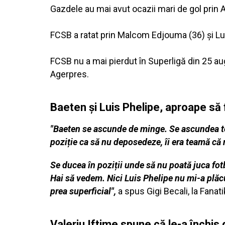
Gazdele au mai avut ocazii mari de gol prin 
FCSB a ratat prin Malcom Edjouma (36) şi Lui
FCSB nu a mai pierdut în Superligă din 25 au
Agerpres.
Baeten şi Luis Phelipe, aproape să 
"Baeten se ascunde de minge. Se ascundea tot
poziție ca să nu deposedeze, îi era teamă că 
Se ducea în poziții unde să nu poată juca fo
Hai să vedem. Nici Luis Phelipe nu mi-a plăcu
prea superficial",
a spus Gigi Becali, la Fanati
Valeriu Iftime spune că le-a închis