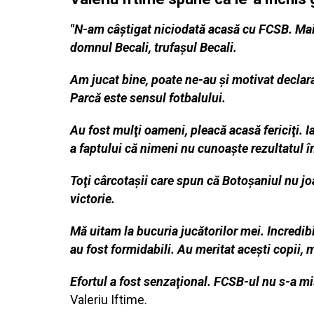
"N-am câştigat niciodată acasă cu FCSB. Mai
domnul Becali, trufaşul Becali.
Am jucat bine, poate ne-au şi motivat declaraţ
Parcă este sensul fotbalului.
Au fost mulţi oameni, pleacă acasă fericiţi. 
a faptului că nimeni nu cunoaşte rezultatul î
Toţi cârcotaşii care spun că Botoşaniul nu 
victorie.
Mă uitam la bucuria jucătorilor mei. Incredi
au fost formidabili. Au meritat aceşti copii, 
Efortul a fost senzaţional. FCSB-ul nu s-a mi
Valeriu Iftime.