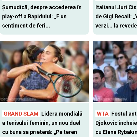
Șumudică, despre accederea în
Italianul Juri Cis
play-off a Rapidului: „E un
de Gigi Becali: 
sentiment de feri...
verzi... la revede
GRAND SLAM
Lidera mondială
WTA
Fostul antr
a tenisului feminin, un nou duel
Djokovic închei
cu buna sa prietenă: „Pe teren
cu Elena Rybaki