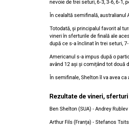
nevoie de trei seturi, 6-3, 3-6, 6-1
În cealaltă semifinală, australianul
Totodată, și principalul favorit al t
vineri în sferturile de finală ale a
după ce s-a înclinat în trei seturi, 7
Americanul s-a impus după o partidă
având 12 ași și comițând tot două d
În semifinale, Shelton îl va avea ca 
Rezultate de vineri, sferturi
Ben Shelton (SUA) - Andrey Rublev (
Arthur Fils (Franța) - Stefanos Tsits