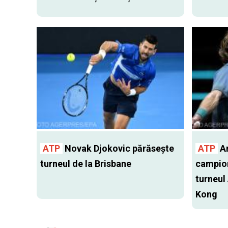
ATP
Novak Djokovic părăsește
ATP
An
turneul de la Brisbane
campion
turneul
Kong