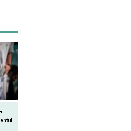
er
entul