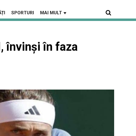
ȚI
SPORTURI
MAI MULT
▼
, învinși în faza