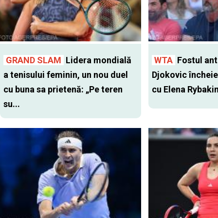
GRAND SLAM
Lidera mondială
WTA
Fostul antr
a tenisului feminin, un nou duel
Djokovic închei
cu buna sa prietenă: „Pe teren
cu Elena Rybaki
su...