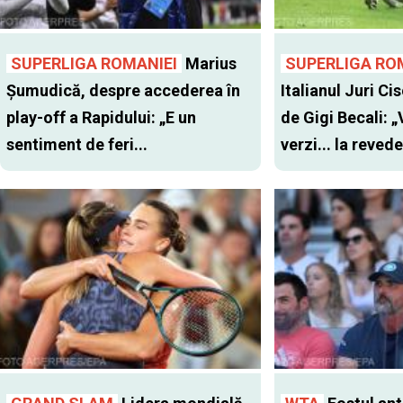
SUPERLIGA ROMANIEI
Marius
SUPERLIGA RO
Șumudică, despre accederea în
Italianul Juri Cis
play-off a Rapidului: „E un
de Gigi Becali: 
sentiment de feri...
verzi... la revede