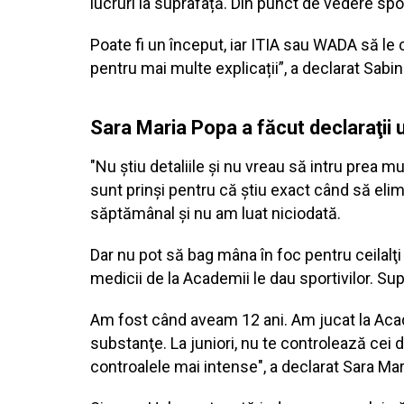
lucruri la suprafață. Din punct de vedere spor
Poate fi un început, iar ITIA sau WADA să le
pentru mai multe explicații”, a declarat Sab
Sara Maria Popa a făcut declaraţi
"Nu ştiu detaliile şi nu vreau să intru prea 
sunt prinşi pentru că ştiu exact când să elim
săptămânal şi nu am luat niciodată.
Dar nu pot să bag mâna în foc pentru ceilalţi 
medicii de la Academii le dau sportivilor. Su
Am fost când aveam 12 ani. Am jucat la Acade
substanţe. La juniori, nu te controlează cei d
controalele mai intense", a declarat Sara Ma