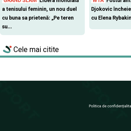
GRAND SLAM
Lidera mondială
WTA
Fostul antr
a tenisului feminin, un nou duel
Djokovic închei
cu buna sa prietenă: „Pe teren
cu Elena Rybaki
su...
Cele mai citite
Politica de confidențialit