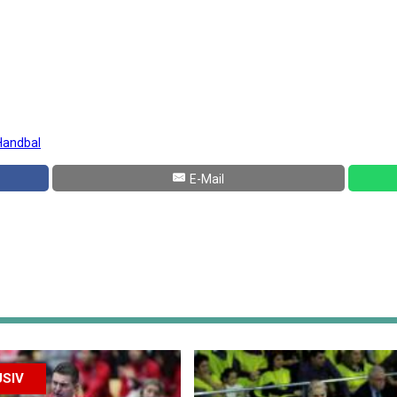
Handbal
E-Mail
SIV