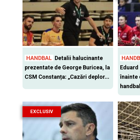
HANDBAL
Detalii halucinante
HANDB
prezentate de George Buricea, la
Eduard 
CSM Constanța: „Cazări deplor...
înainte
handbal 
EXCLUSIV