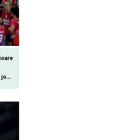
nioare
jo...