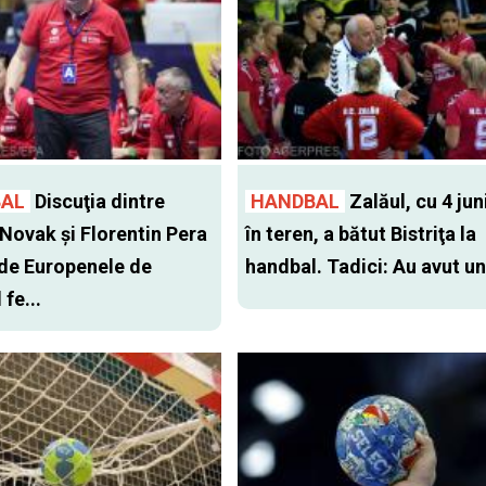
AL
Discuţia dintre
HANDBAL
Zalăul, cu 4 ju
Novak şi Florentin Pera
în teren, a bătut Bistriţa la
 de Europenele de
handbal. Tadici: Au avut un 
fe...