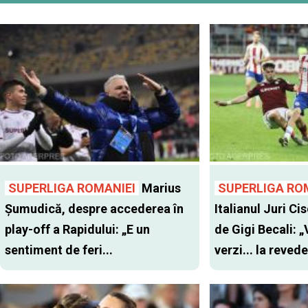
SUPERLIGA ROMANIEI
Marius
SUPERLIGA RO
Șumudică, despre accederea în
Italianul Juri Cis
play-off a Rapidului: „E un
de Gigi Becali: 
sentiment de feri...
verzi... la revede