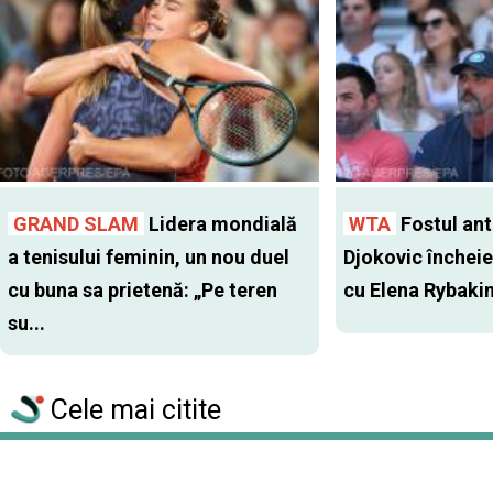
GRAND SLAM
Lidera mondială
WTA
Fostul antr
a tenisului feminin, un nou duel
Djokovic închei
cu buna sa prietenă: „Pe teren
cu Elena Rybaki
su...
Cele mai citite