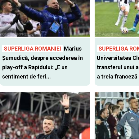
SUPERLIGA ROMANIEI
Marius
SUPERLIGA RO
Șumudică, despre accederea în
Universitatea Cl
play-off a Rapidului: „E un
transferul unui a
sentiment de feri...
a treia franceză