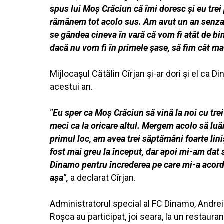
spus lui Moş Crăciun că îmi doresc şi eu tre
rămânem tot acolo sus. Am avut un an senzaţi
se gândea cineva în vară că vom fi atât de b
dacă nu vom fi în primele şase, să fim cât m
Mijlocaşul Cătălin Cîrjan şi-ar dori şi el ca D
acestui an.
"Eu sper ca Moş Crăciun să vină la noi cu tre
meci ca la oricare altul. Mergem acolo să luă
primul loc, am avea trei săptămâni foarte li
fost mai greu la început, dar apoi mi-am dat
Dinamo pentru încrederea pe care mi-a acorda
aşa",
a declarat Cîrjan.
Administratorul special al FC Dinamo, Andrei 
Roşca au participat, joi seara, la un restaurant