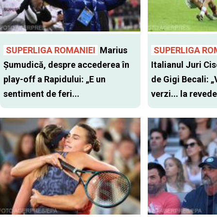
SUPERLIGA ROMANIEI
Marius
SUPERLIGA RO
Șumudică, despre accederea în
Italianul Juri Cis
play-off a Rapidului: „E un
de Gigi Becali: 
sentiment de feri...
verzi... la revede