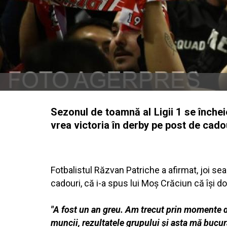
Sezonul de toamnă al Ligii 1 se înche
vrea victoria în derby pe post de cad
Fotbalistul Răzvan Patriche a afirmat, joi sear
cadouri, că i-a spus lui Moş Crăciun că îşi do
"A fost un an greu. Am trecut prin momente di
muncii, rezultatele grupului şi asta mă bucur