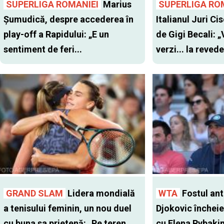
SUPERLIGA ROMANIEI
Marius
SUPERLIGA RO
Șumudică, despre accederea în
Italianul Juri Cis
play-off a Rapidului: „E un
de Gigi Becali: 
sentiment de feri...
verzi... la revede
GRAND SLAM
Lidera mondială
WTA
Fostul antr
a tenisului feminin, un nou duel
Djokovic închei
cu buna sa prietenă: „Pe teren
cu Elena Rybaki