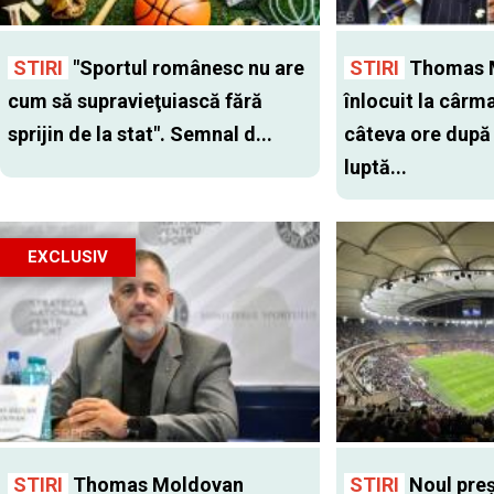
STIRI
"Sportul românesc nu are
STIRI
Thomas 
cum să supravieţuiască fără
înlocuit la cârm
sprijin de la stat". Semnal d...
câteva ore după
luptă...
EXCLUSIV
STIRI
Thomas Moldovan
STIRI
Noul preş