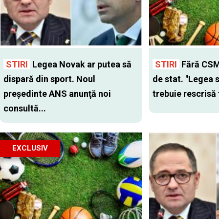
STIRI
Legea Novak ar putea să
STIRI
Fără CSM-
dispară din sport. Noul
de stat. "Legea 
preşedinte ANS anunţă noi
trebuie rescrisă 
consultă...
EXCLUSIV