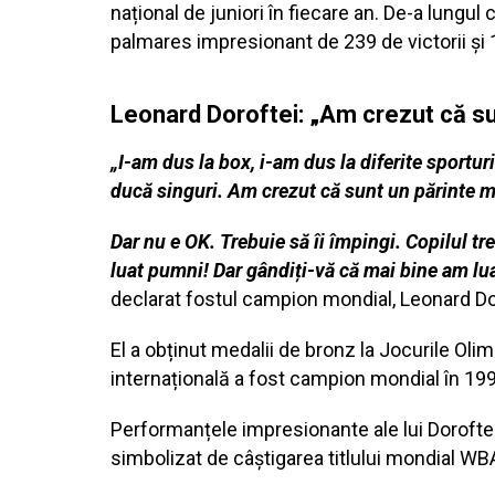
național de juniori în fiecare an. De-a lungul c
palmares impresionant de 239 de victorii și 1
Leonard Doroftei: „Am crezut că su
„I-am dus la box, i-am dus la diferite sportu
ducă singuri. Am crezut că sunt un părinte m
Dar nu e OK. Trebuie să îi împingi. Copilul tr
luat pumni! Dar gândiți-vă că mai bine am luat
declarat fostul campion mondial, Leonard Do
El a obținut medalii de bronz la Jocurile Olim
internațională a fost campion mondial în 19
Performanțele impresionante ale lui Doroftei 
simbolizat de câștigarea titlului mondial W