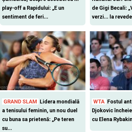
play-off a Rapidului: „E un
de Gigi Becali: 
sentiment de feri...
verzi... la revede
GRAND SLAM
Lidera mondială
WTA
Fostul antr
a tenisului feminin, un nou duel
Djokovic închei
cu buna sa prietenă: „Pe teren
cu Elena Rybaki
su...