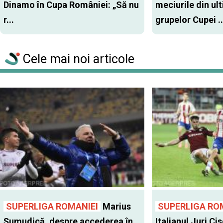
Dinamo în Cupa României: „Să nu
meciurile din ul
r...
grupelor Cupei ..
Cele mai noi articole
SUPERLIGA ROMANIEI
Marius
SUPERLIGA RO
Șumudică, despre accederea în
Italianul Juri Cis