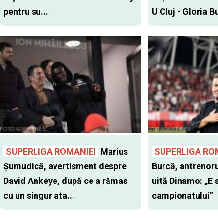
pentru su...
U Cluj - Gloria Bu
SUPERLIGA ROMANIEI
Marius
SUPERLIGA RO
Şumudică, avertisment despre
Burcă, antrenoru
David Ankeye, după ce a rămas
uită Dinamo: „E 
cu un singur ata...
campionatului”