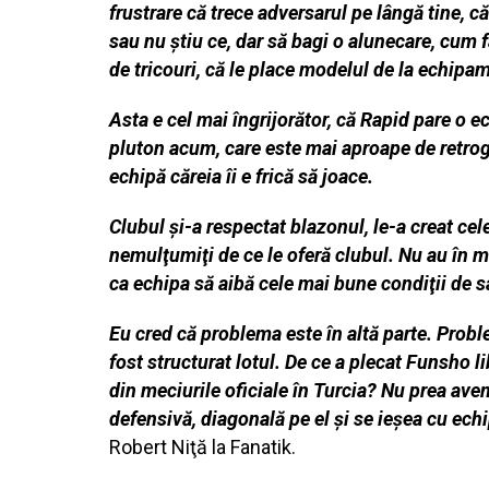
frustrare că trece adversarul pe lângă tine, că 
sau nu ştiu ce, dar să bagi o alunecare, cum fa
de tricouri, că le place modelul de la echipa
Asta e cel mai îngrijorător, că Rapid pare o 
pluton acum, care este mai aproape de retrogr
echipă căreia îi e frică să joace.
Clubul şi-a respectat blazonul, le-a creat cel
nemulţumiţi de ce le oferă clubul. Nu au în m
ca echipa să aibă cele mai bune condiţii de sa
Eu cred că problema este în altă parte. Proble
fost structurat lotul. De ce a plecat Funsho 
din meciurile oficiale în Turcia? Nu prea ave
defensivă, diagonală pe el şi se ieşea cu echi
Robert Niţă la Fanatik.