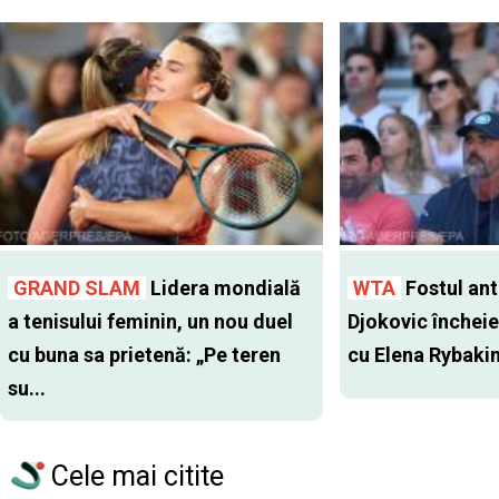
GRAND SLAM
Lidera mondială
WTA
Fostul antr
a tenisului feminin, un nou duel
Djokovic închei
cu buna sa prietenă: „Pe teren
cu Elena Rybaki
su...
Cele mai citite