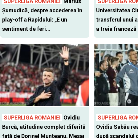
SUPERLIGA ROMANIEI
Marius
SUPERLIGA RO
Șumudică, despre accederea în
Universitatea Cl
play-off a Rapidului: „E un
transferul unui a
sentiment de feri...
a treia franceză
SUPERLIGA ROMANIEI
Ovidiu
SUPERLIGA RO
Burcă, atitudine complet diferită
Ovidiu Sabău re
faţă de Dorinel Munteanu. Mesaj
după scandalul d