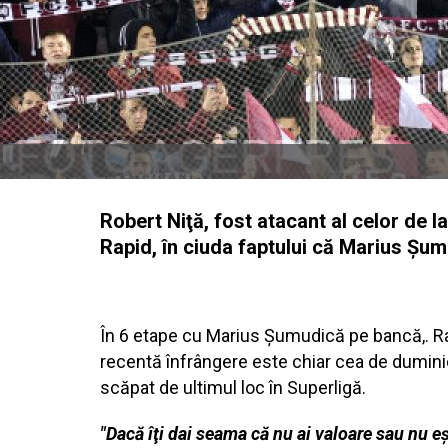
Robert Niţă, fost atacant al celor de l
Rapid, în ciuda faptului că Marius Şumu
În 6 etape cu Marius Şumudică pe bancă,. Rap
recentă înfrângere este chiar cea de duminic
scăpat de ultimul loc în Superligă.
"Dacă îţi dai seama că nu ai valoare sau nu eşt