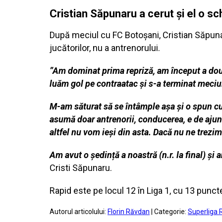
Cristian Săpunaru a cerut şi el o s
După meciul cu FC Botoşani, Cristian Săpunar
jucătorilor, nu a antrenorului.
”Am dominat prima repriză, am început a doua 
luăm gol pe contraatac și s-a terminat meciu
M-am săturat să se întâmple așa și o spun cu 
asumă doar antrenorii, conducerea, e de ajuns
altfel nu vom ieși din asta. Dacă nu ne trez
Am avut o ședință a noastră (n.r. la final) și
Cristi Săpunaru.
Rapid este pe locul 12 în Liga 1, cu 13 pun
Autorul articolului:
Florin Răvdan
| Categorie:
Superliga 