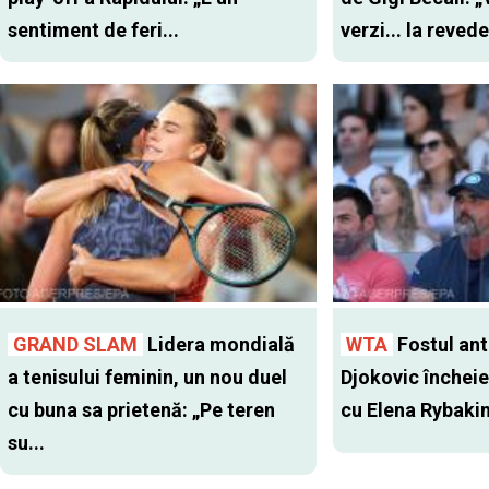
sentiment de feri...
verzi... la revede
GRAND SLAM
Lidera mondială
WTA
Fostul antr
a tenisului feminin, un nou duel
Djokovic închei
cu buna sa prietenă: „Pe teren
cu Elena Rybaki
su...