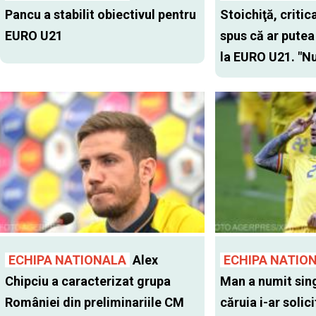
Pancu a stabilit obiectivul pentru
Stoichiţă, critic
EURO U21
spus că ar putea
la EURO U21. "Nu
ECHIPA NATIONALA
Alex
ECHIPA NATIO
Chipciu a caracterizat grupa
Man a numit sing
României din preliminariile CM
căruia i-ar solic