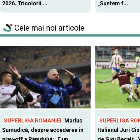
2026. Tricolorii ...
„Suntem f...
Cele mai noi articole
SUPERLIGA ROMANIEI
Marius
SUPERLIGA RO
Șumudică, despre accederea în
Italianul Juri Cis
play-off a Rapidului: „E un
de Gigi Becali: 