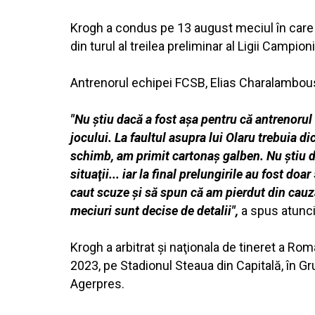
Krogh a condus pe 13 august meciul în care
din turul al treilea preliminar al Ligii Campioni
Antrenorul echipei FCSB, Elias Charalambous
"Nu ştiu dacă a fost aşa pentru că antrenorul 
jocului. La faultul asupra lui Olaru trebuia di
schimb, am primit cartonaş galben. Nu ştiu de 
situaţii... iar la final prelungirile au fost 
caut scuze şi să spun că am pierdut din cauz
meciuri sunt decise de detalii",
a spus atunci 
Krogh a arbitrat şi naţionala de tineret a Rom
2023, pe Stadionul Steaua din Capitală, în G
Agerpres.