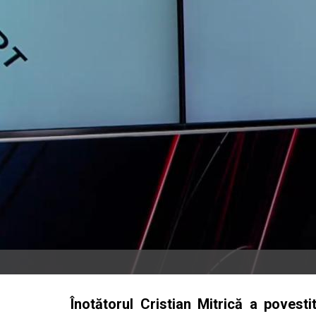
Înotătorul Cristian Mitrică a povesti