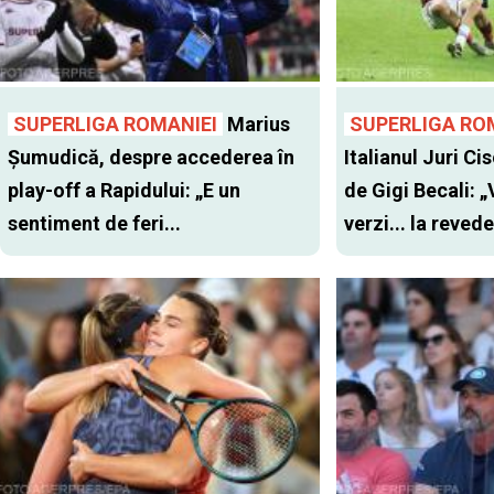
SUPERLIGA ROMANIEI
Marius
SUPERLIGA RO
Șumudică, despre accederea în
Italianul Juri Cis
play-off a Rapidului: „E un
de Gigi Becali: 
sentiment de feri...
verzi... la revede