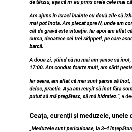
de târziu, așa că m-au prins orele cele mai c
Am ajuns în Israel înainte cu două zile să iz
mai pot înota. Am plecat spre N, unde am cons
cât de gravă este situația. Iar apoi am aflat 
cursa, deoarece cei trei skipperi, pe care aso
barcă.
A doua zi, știind că nu mai am șanse să înot,
17:00. Am condus foarte mult, am sărit peste
Iar seara, am aflat că mai sunt șanse să îno
deloc, practic. Așa am reușit să înot fără so
putut să mă pregătesc, să mă hidratez.”
, a d
Ceața, curenții și meduzele, unele d
„Meduzele sunt periculoase, la 3-4 înțepături