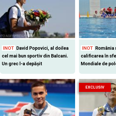
INOT
David Popovici, al doilea
INOT
România 
cel mai bun sportiv din Balcani.
calificarea în sf
Un grec l-a depăşit
Mondiale de pol
EXCLUSIV