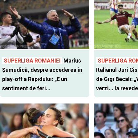
SUPERLIGA ROMANIEI
Marius
SUPERLIGA RO
Șumudică, despre accederea în
Italianul Juri Cis
play-off a Rapidului: „E un
de Gigi Becali: 
sentiment de feri...
verzi... la revede