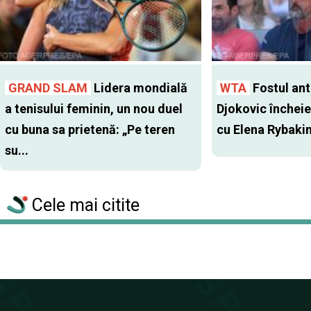
GRAND SLAM
Lidera mondială
WTA
Fostul antr
a tenisului feminin, un nou duel
Djokovic închei
cu buna sa prietenă: „Pe teren
cu Elena Rybaki
su...
Cele mai citite