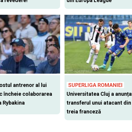
 la revedere!”
din Europa League
stul antrenor al lui
SUPERLIGA ROMANIEI
c încheie colaborarea
Universitatea Cluj a anunța
a Rybakina
transferul unui atacant din 
treia franceză