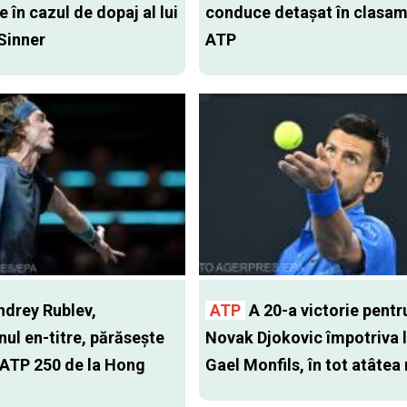
e în cazul de dopaj al lui
conduce detașat în clasam
Sinner
ATP
drey Rublev,
ATP
A 20-a victorie pentr
ul en-titre, părăsește
Novak Djokovic împotriva l
 ATP 250 de la Hong
Gael Monfils, în tot atâtea 