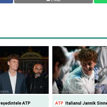
E-Mail
eşedintele ATP
ATP
Italianul Jannik Sinn