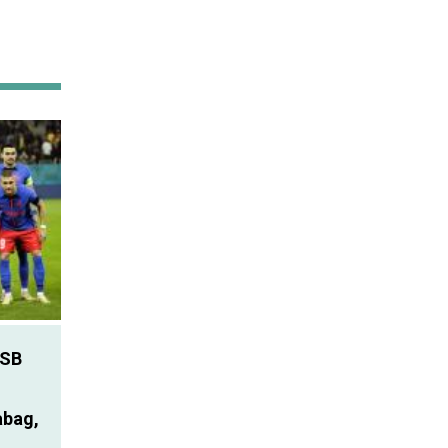
SB
abag,