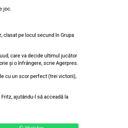
e joc.
tz, clasat pe locul secund în Grupa
uud, care va decide ultimul jucător
rie și o înfrângere, scrie Agerpres.
e cu un scor perfect (trei victorii),
ui Fritz, ajutându-l să acceadă la