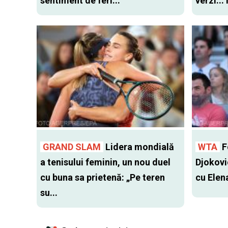
sentiment de feri...
verzi...
GRAND SLAM
Lidera mondială
WTA
Fo
a tenisului feminin, un nou duel
Djokovi
cu buna sa prietenă: „Pe teren
cu Elen
su...