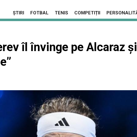
ȘTIRI
FOTBAL
TENIS
COMPETIȚII
PERSONALITĂ
ev îl învinge pe Alcaraz ș
e”