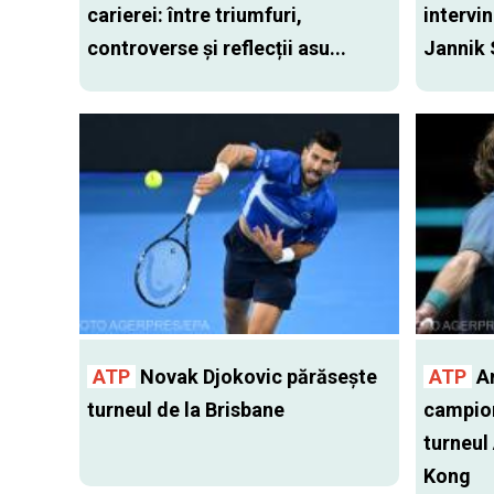
carierei: între triumfuri,
intervin
controverse și reflecții asu...
Jannik 
ATP
Novak Djokovic părăsește
ATP
An
turneul de la Brisbane
campion
turneul
Kong