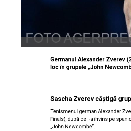
Germanul Alexander Zverev (2 A
loc în grupele „John Newcombe
Sascha Zverev câștigă gr
Tenismenul german Alexander Zverev,
Finals), după ce l-a învins pe spanio
„John Newcombe”.