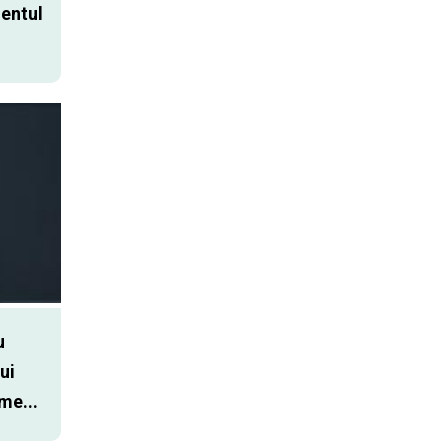
entul
u
ui
me...