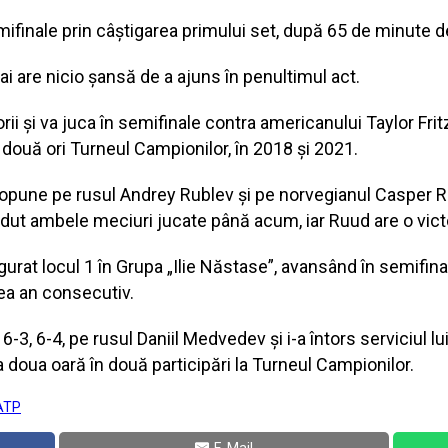
mifinale prin câștigarea primului set, după 65 de minute d
i are nicio șansă de a ajuns în penultimul act.
orii și va juca în semifinale contra americanului Taylor Fri
 două ori Turneul Campionilor, în 2018 și 2021.
a opune pe rusul Andrey Rublev și pe norvegianul Casper R
erdut ambele meciuri jucate până acum, iar Ruud are o victo
gurat locul 1 în Grupa „Ilie Năstase”, avansând în semifinal
ea an consecutiv.
, 6-3, 6-4, pe rusul Daniil Medvedev și i-a întors serviciul l
a doua oară în două participări la Turneul Campionilor.
ATP