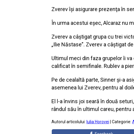
Zverev își asigurare prezenţa în se
În urma acestui eșec, Alcaraz nu ma
Zverev a câștigat grupa cu trei vict
„Ilie Năstase”. Zverev a câștigat de
Ultimul meci din faza grupelor îi v
calificat în semifinale. Rublev a pi
Pe de cealaltă parte, Sinner și-a asi
asemenea lui Zverev, pentru al doil
El l-a învins joi seară în două seturi
rândul său în ultimul careu, pentru 
Autorul articolului:
Iulia Horovei
| Categorie: