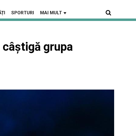
ȚI
SPORTURI
MAI MULT
▼
i câștigă grupa