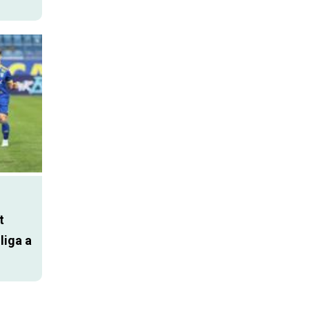
t
liga a