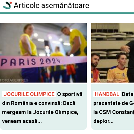
Articole asemănătoare
JOCURILE OLIMPICE
O sportivă
HANDBAL
Detal
din România e convinsă: Dacă
prezentate de G
mergeam la Jocurile Olimpice,
la CSM Constanț
veneam acasă...
deplor...