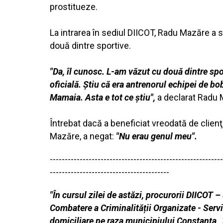
prostitueze.
La intrarea în sediul DIICOT, Radu Mazăre a 
două dintre sportive.
"Da, îl cunosc. L-am văzut cu două dintre spo
oficială. Ştiu că era antrenorul echipei de bo
Mamaia. Asta e tot ce ştiu",
a declarat Radu 
Întrebat dacă a beneficiat vreodată de clienţ
Mazăre, a negat:
"Nu erau genul meu".
----------------------------------------------------------
----------------------------------------
"În cursul zilei de astăzi, procurorii DIICOT –
Combatere a Criminalității Organizate - Serv
domiciliare pe raza municipiului Constanța, î