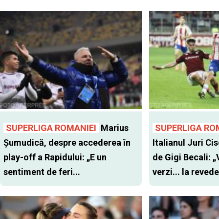
SUPERLIGA ROMANIEI
Marius
SUPERLIGA RO
Șumudică, despre accederea în
Italianul Juri Cis
play-off a Rapidului: „E un
de Gigi Becali: 
sentiment de feri...
verzi... la revede