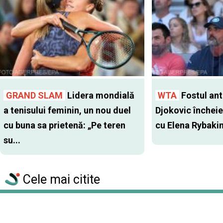
GRAND SLAM
Lidera mondială
WTA
Fostul antr
a tenisului feminin, un nou duel
Djokovic închei
cu buna sa prietenă: „Pe teren
cu Elena Rybaki
su...
Cele mai citite