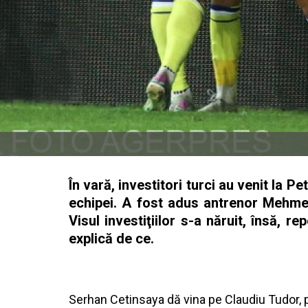
În vară, investitori turci au venit la P
echipei. A fost adus antrenor Mehmet
Visul investiţiilor s-a năruit, însă, re
explică de ce.
Serhan Cetinsaya dă vina pe Claudiu Tudor, pr