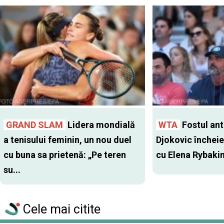
GRAND SLAM
Lidera mondială
WTA
Fostul antr
a tenisului feminin, un nou duel
Djokovic închei
cu buna sa prietenă: „Pe teren
cu Elena Rybaki
su...
Cele mai citite