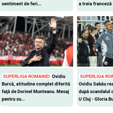
sentiment de feri...
a treia franceză
SUPERLIGA ROMANIEI
Ovidiu
SUPERLIGA RO
Burcă, atitudine complet diferită
Ovidiu Sabău re
faţă de Dorinel Munteanu. Mesaj
după scandalul d
pentru su...
U Cluj - Gloria Bu