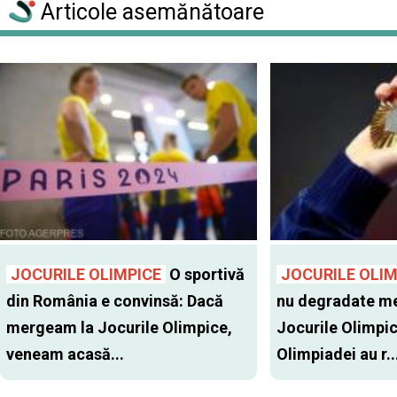
Articole asemănătoare
JOCURILE OLIMPICE
O sportivă
JOCURILE OLIM
din România e convinsă: Dacă
nu degradate med
mergeam la Jocurile Olimpice,
Jocurile Olimpice
veneam acasă...
Olimpiadei au r..