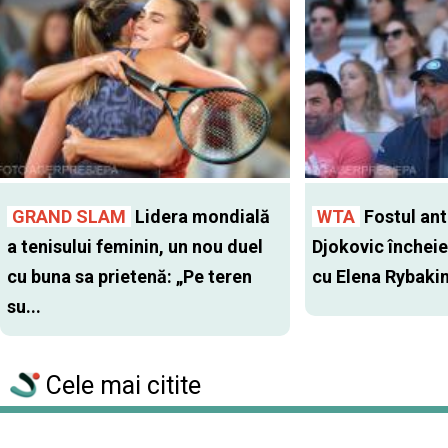
GRAND SLAM
Lidera mondială
WTA
Fostul antr
a tenisului feminin, un nou duel
Djokovic închei
cu buna sa prietenă: „Pe teren
cu Elena Rybaki
su...
Cele mai citite