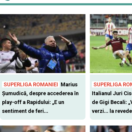
SUPERLIGA ROMANIEI
Marius
SUPERLIGA RO
Șumudică, despre accederea în
Italianul Juri Cis
play-off a Rapidului: „E un
de Gigi Becali: 
sentiment de feri...
verzi... la revede