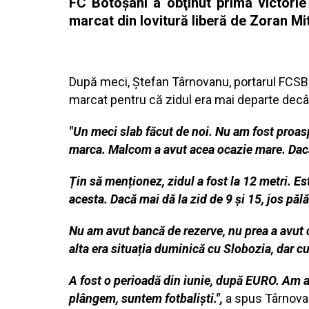
FC Botoşani a obţinut prima victorie 
marcat din lovitură liberă de Zoran Mi
După meci, Ştefan Târnovanu, portarul FCSB-u
marcat pentru că zidul era mai departe decâ
"Un meci slab făcut de noi. Nu am fost proas
marca. Malcom a avut acea ocazie mare. Dacă
Țin să menționez, zidul a fost la 12 metri. Es
acesta. Dacă mai dă la zid de 9 și 15, jos pălăr
Nu am avut bancă de rezerve, nu prea a avut c
alta era situația duminică cu Slobozia, dar c
A fost o perioadă din iunie, după EURO. Am av
plângem, suntem fotbaliști.",
a spus Târnovanu