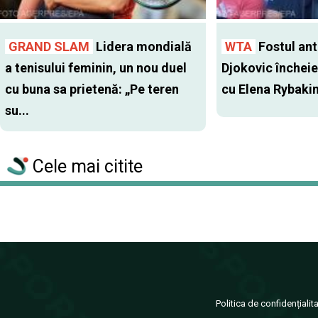
GRAND SLAM
Lidera mondială
WTA
Fostul antr
a tenisului feminin, un nou duel
Djokovic închei
cu buna sa prietenă: „Pe teren
cu Elena Rybaki
su...
Cele mai citite
Politica de confidențialit