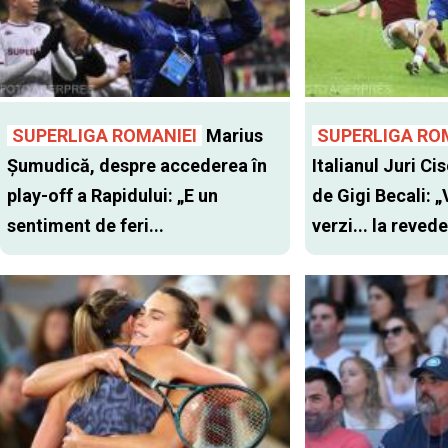
SUPERLIGA ROMANIEI
Marius
SUPERLIGA RO
Șumudică, despre accederea în
Italianul Juri Cis
play-off a Rapidului: „E un
de Gigi Becali: 
sentiment de feri...
verzi... la revede