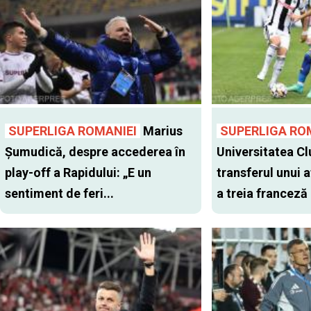
SUPERLIGA ROMANIEI
Marius
SUPERLIGA RO
Șumudică, despre accederea în
Universitatea Cl
play-off a Rapidului: „E un
transferul unui a
sentiment de feri...
a treia franceză