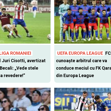
LIGA ROMANIEI
UEFA EUROPA LEAGUE
FC
l Juri Cisotti, avertizat
cunoaște arbitrul care va
 Becali: „Vede stele
conduce meciul cu FK Qar
 la revedere!”
din Europa League