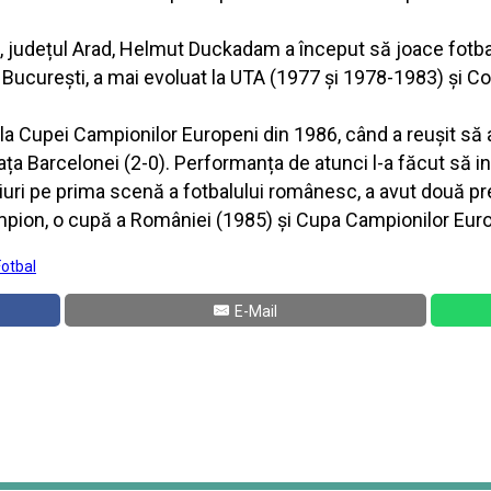
, județul Arad, Helmut Duckadam a început să joace fotbal 
 București, a mai evoluat la UTA (1977 și 1978-1983) și C
inala Cupei Campionilor Europeni din 1986, când a reușit să
ța Barcelonei (2-0). Performanța de atunci l-a făcut să in
ri pe prima scenă a fotbalului românesc, a avut două prez
ampion, o cupă a României (1985) și Cupa Campionilor Eur
Fotbal
E-Mail