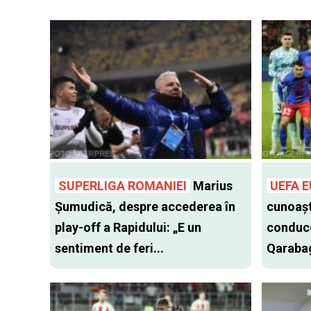
SUPERLIGA ROMANIEI
Marius
UEFA 
Șumudică, despre accederea în
cunoașt
play-off a Rapidului: „E un
conduce
sentiment de feri...
Qarabag