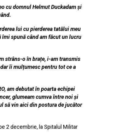
video cu domnul Helmut Duckadam și
gând.
derea lui cu pierderea tatălui meu
să îmi spună când am făcut un lucru
m strâns-o în brațe, i-am transmis
 dar îi mulțumesc pentru tot ce a
RO, am debutat în poarta echipei
incer, glumeam cumva între noi și
ul să vin aici din postura de jucător
 2 decembrie, la Spitalul Militar