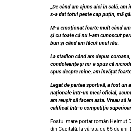
„De când am ajuns aici în sală, am
s-a dat totul peste cap puțin, mă g
M-a emoționat foarte mult când am a
și cu toate că nu l-am cunoscut per
bun și când am făcut unul rău.
La stadion când am depus coroana, a
condoleanțe și mi-a spus că nicioda
spus despre mine, am învățat foarte 
Legat de partea sportivă, a fost un
naționale într-un meci oficial, acu
am reușit să facem asta. Vreau să le 
calificat într-o competiție superioa
Fostul mare portar român Helmut Duc
din Capitală, la vârsta de 65 de a