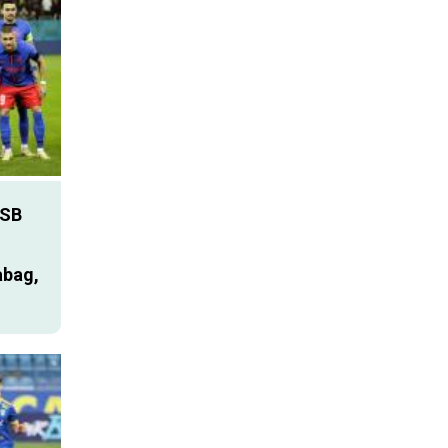
SB
abag,