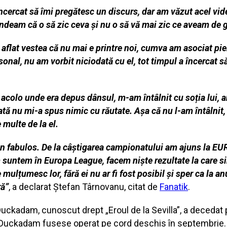
 încercat să îmi pregătesc un discurs, dar am văzut acel 
ândeam că o să zic ceva și nu o să vă mai zic ce aveam de 
flat vestea că nu mai e printre noi, cumva am asociat pier
sonal, nu am vorbit niciodată cu el, tot timpul a încercat 
colo unde era depus dânsul, m-am întâlnit cu soția lui, a
tă nu mi-a spus nimic cu răutate. Așa că nu l-am întâlnit,
multe de la el.
 an fabulos. De la câștigarea campionatului am ajuns la EU
m suntem în Europa League, facem niște rezultate la care s
mulțumesc lor, fără ei nu ar fi fost posibil și sper ca la an
ră”
, a declarat Ștefan Târnovanu, citat de
Fanatik
.
kadam, cunoscut drept „Eroul de la Sevilla”, a decedat pe
ni. Duckadam fusese operat pe cord deschis în septembrie.