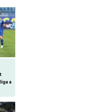
t
liga a