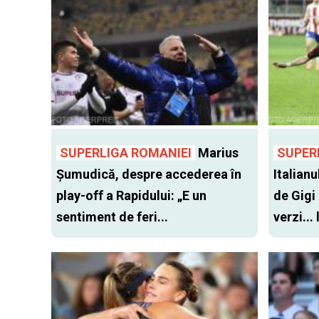
SUPERLIGA ROMANIEI
Marius
SUPER
Șumudică, despre accederea în
Italianu
play-off a Rapidului: „E un
de Gigi
sentiment de feri...
verzi...