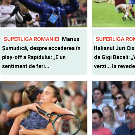
SUPERLIGA ROMANIEI
Marius
SUPERLIGA RO
Șumudică, despre accederea în
Italianul Juri Cis
play-off a Rapidului: „E un
de Gigi Becali: 
sentiment de feri...
verzi... la revede