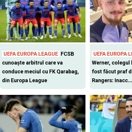
UEFA EUROPA LEAGUE
FCSB
UEFA EUROPA 
cunoaște arbitrul care va
Werner, colegul 
conduce meciul cu FK Qarabag,
fost făcut praf 
din Europa League
Rangers: Inacc..