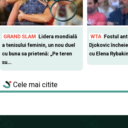
GRAND SLAM
Lidera mondială
WTA
Fostul antr
a tenisului feminin, un nou duel
Djokovic închei
cu buna sa prietenă: „Pe teren
cu Elena Rybaki
su...
Cele mai citite