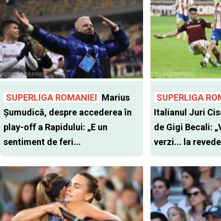
SUPERLIGA ROMANIEI
Marius
SUPERLIGA RO
Șumudică, despre accederea în
Italianul Juri Cis
play-off a Rapidului: „E un
de Gigi Becali: 
sentiment de feri...
verzi... la revede