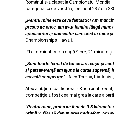
Românul s-a clasat la Campionatul Mondial Ir
categoria sa de vârstă și pe locul 237 din 230
„Pentru mine este ceva fantastic! Am muncit e
presus de orice, am avut familia lângă mine t
sponsorilor și oamenilor care cred în mine ș
Championships Hawaii.
El a terminat cursa după 9 ore, 21 minute și
„Sunt foarte fericit de tot ce am reușit și sun
și perseverență am ajuns la cursa supremă, 
această competiție”
- Alex Tomna, triatlonis
Alex a obținut calificarea la Kona anul trecu
competiție a fost cea mai grea la care a par
“Pentru mine, proba de înot de 3.8 kilometri 
primii 3, fără să depun prea mult efort. Am av