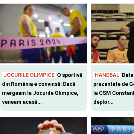
JOCURILE OLIMPICE
O sportivă
HANDBAL
Detal
din România e convinsă: Dacă
prezentate de G
mergeam la Jocurile Olimpice,
la CSM Constanț
veneam acasă...
deplor...