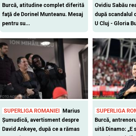
Burcă, atitudine complet diferită
Ovidiu Sabău re
faţă de Dorinel Munteanu. Mesaj
după scandalul d
pentru su...
U Cluj - Gloria Bu
SUPERLIGA ROMANIEI
Marius
SUPERLIGA RO
Şumudică, avertisment despre
Burcă, antrenoru
David Ankeye, după ce a rămas
uită Dinamo: „E 