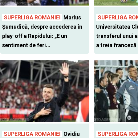
SUPERLIGA ROMANIEI
Marius
SUPERLIGA RO
Șumudică, despre accederea în
Universitatea Cl
play-off a Rapidului: „E un
transferul unui a
sentiment de feri...
a treia franceză
SUPERLIGA ROMANIEI
Ovidiu
SUPERLIGA RO