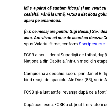
Mi s-a părut că suntem fricoși și am venit cu
cealaltă. Până la urmă, FCSB a dat două goluri
apăra pe amândouă.
(n.r. ce mesaj are pentru Gigi Becali) Să-i de
asta. Am văzut că nu e de acord cu decizia Curț
spus Valeriu Iftime, conform
Sportpesurse
.
FCSB e noul lider al Superligii de fotbal, du
Naţională din Capitală, într-un meci din etapa
Campioana a deschis scorul prin Daniel Bîrlig
fiind reuşit de spaniolul Ale Diez (83), scrie 
FCSB şi-a luat astfel revanşa după ce a fost î
După acel eşec, FCSB a obţinut trei victorii 