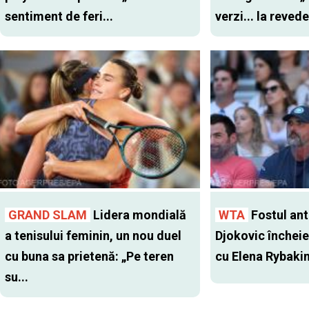
sentiment de feri...
verzi... la revede
GRAND SLAM
Lidera mondială
WTA
Fostul antr
a tenisului feminin, un nou duel
Djokovic închei
cu buna sa prietenă: „Pe teren
cu Elena Rybaki
su...