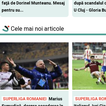
faţă de Dorinel Munteanu. Mesaj
după scandalul d
pentru su...
U Cluj - Gloria Bu
Cele mai noi articole
SUPERLIGA ROMANIEI
Marius
SUPERLIGA RO
Șumudică, despre accederea în
Italianul Juri Cis