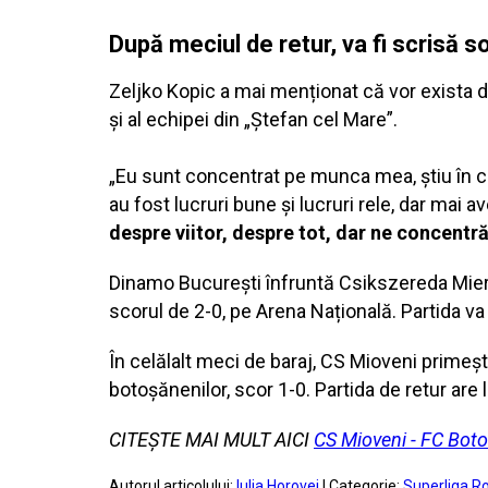
După meciul de retur, va fi scrisă s
Zeljko Kopic a mai menționat că vor exista dis
și al echipei din „Ștefan cel Mare”.
„Eu sunt concentrat pe munca mea, știu în ce
au fost lucruri bune și lucruri rele, dar mai 
despre viitor, despre tot, dar ne concent
Dinamo București înfruntă Csikszereda Mierc
scorul de 2-0, pe Arena Națională. Partida va 
În celălalt meci de baraj, CS Mioveni primește
botoșănenilor, scor 1-0. Partida de retur are 
CITEȘTE MAI MULT AICI
CS Mioveni - FC Botoș
Autorul articolului:
Iulia Horovei
| Categorie:
Superliga R