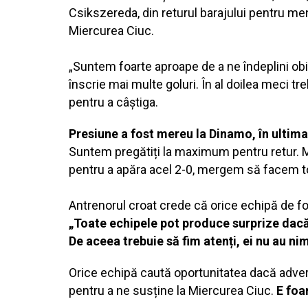
Csikszereda, din returul barajului pentru menț
Miercurea Ciuc.
„Suntem foarte aproape de a ne îndeplini obi
înscrie mai multe goluri. În al doilea meci t
pentru a câștiga.
Presiune a fost mereu la Dinamo, în ultima 
Suntem pregătiți la maximum pentru retur. 
pentru a apăra acel 2-0, mergem să facem tot
Antrenorul croat crede că orice echipă de f
„Toate echipele pot produce surprize dacă 
De aceea trebuie să fim atenți, ei nu au ni
Orice echipă caută oportunitatea dacă adversa
pentru a ne susține la Miercurea Ciuc.
E foa