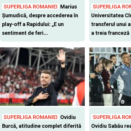
SUPERLIGA ROMANIEI
Marius
SUPERLIGA RO
Șumudică, despre accederea în
Universitatea Cl
play-off a Rapidului: „E un
transferul unui a
sentiment de feri...
a treia franceză
SUPERLIGA ROMANIEI
Ovidiu
SUPERLIGA RO
Burcă, atitudine complet diferită
Ovidiu Sabău re