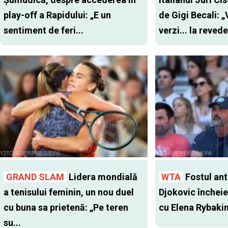
play-off a Rapidului: „E un
de Gigi Becali: 
sentiment de feri...
verzi... la revede
GRAND SLAM
Lidera mondială
WTA
Fostul antr
a tenisului feminin, un nou duel
Djokovic închei
cu buna sa prietenă: „Pe teren
cu Elena Rybaki
su...