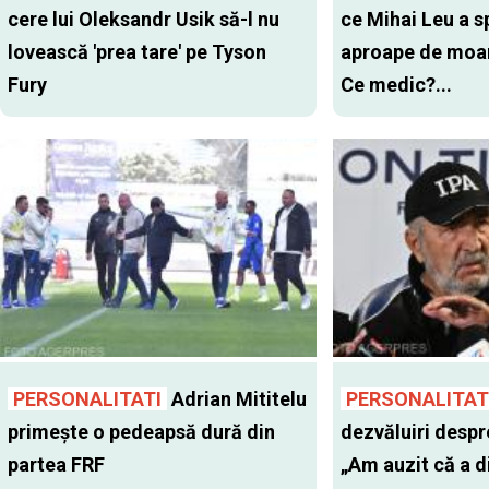
cere lui Oleksandr Usik să-l nu
ce Mihai Leu a s
lovească 'prea tare' pe Tyson
aproape de moar
Fury
Ce medic?...
PERSONALITATI
Adrian Mititelu
PERSONALITAT
primește o pedeapsă dură din
dezvăluiri despr
partea FRF
„Am auzit că a 