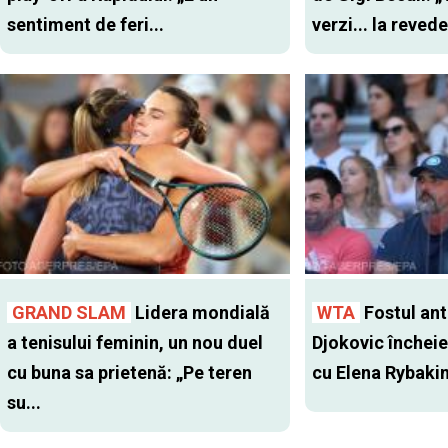
sentiment de feri...
verzi... la revede
GRAND SLAM
Lidera mondială
WTA
Fostul antr
a tenisului feminin, un nou duel
Djokovic închei
cu buna sa prietenă: „Pe teren
cu Elena Rybaki
su...