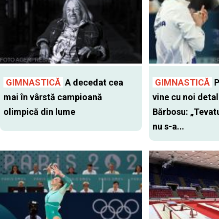
GIMNASTICĂ
A decedat cea
GIMNASTICĂ
P
mai în vârstă campioană
vine cu noi detal
olimpică din lume
Bărbosu: „Tevatu
nu s-a...