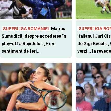
SUPERLIGA ROMANIEI
Marius
SUPERLIGA RO
Șumudică, despre accederea în
Italianul Juri Cis
play-off a Rapidului: „E un
de Gigi Becali: 
sentiment de feri...
verzi... la revede