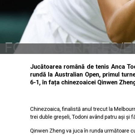
Jucătoarea română de tenis Anca Todon
rundă la Australian Open, primul turne
6-1, în fața chinezoaicei Qinwen Zheng
Chinezoaica, finalistă anul trecut la Melbour
trei duble greșeli, Todoni având patru ași și 
Qinwen Zheng va juca în runda următoare cu