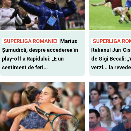
SUPERLIGA ROMANIEI
Marius
SUPERLIGA RO
Șumudică, despre accederea în
Italianul Juri Cis
play-off a Rapidului: „E un
de Gigi Becali: 
sentiment de feri...
verzi... la revede