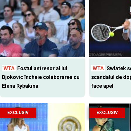
WTA
Fostul antrenor al lui
WTA
Swiatek s
Djokovic încheie colaborarea cu
scandalul de do
Elena Rybakina
face apel
EXCLUSIV
EXCLUSIV