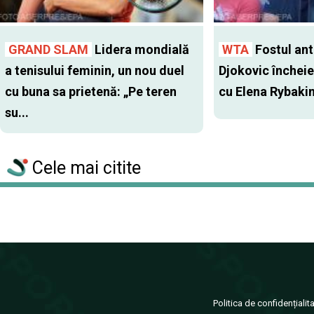
GRAND SLAM
Lidera mondială
WTA
Fostul antr
a tenisului feminin, un nou duel
Djokovic închei
cu buna sa prietenă: „Pe teren
cu Elena Rybaki
su...
Cele mai citite
Politica de confidențialit